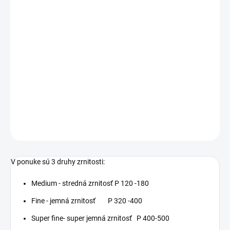
cena:
VARIANT
−
+
Pridať do košíka
Brúsna hubka 3M™ Softback je ohybná penová hubka, ktorá sa
dostane aj na ťažko dostupné miesta.
DETAILNÉ INFORMÁCIE
OPÝTAŤ SA
STRÁŽIŤ
V ponuke sú 3 druhy zrnitosti:
Medium - stredná zrnitosť P 120 -180
Fine - jemná zrnitosť P 320 -400
Super fine- super jemná zrnitosť P 400-500