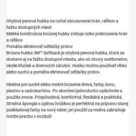
Ohybná penová hubka na ručné obrusovanie hrán, ráfikov a
ťažko dostupných miest
Mäkká konštrukcia brúsnej hubky znižuje riziko prebrúsenia hrán
a ráfikov
Pomáha eliminovať odtlačky prstov
Brúsna hubka 3M™ Softback je ohybná penová hubka, ktorá sa
dostane aj na ťažko dostupné miesta, ako sú otvory svetlometov,
okolie kľučiek a dverových zárubní. Hubku možno používať vlhkú
alebo suchú a pomáha eliminovať odtlačky prstov.
Ideálna pre suché alebo mokré brúsenie dreva, farby, kovu,
plastov a sadrokartónu. Po skončení jednoducho opláchnite a
použite znova. Prispôsobivá, komfortná, flexibilná a praktická.
Stredná špongia s úplnou hrúbkou je perfektná na prípravu starej
podkladovej farby na nový náter; pri použití za mokra zabraňuje
tvorbe prachu v ovzduší