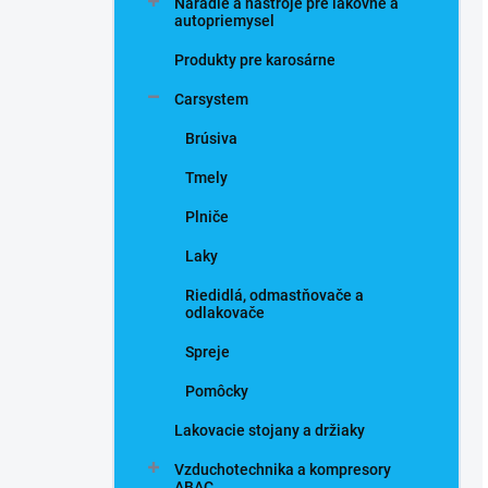
Náradie a nástroje pre lakovne a
autopriemysel
Produkty pre karosárne
Carsystem
Brúsiva
Tmely
Plniče
Laky
Riedidlá, odmastňovače a
odlakovače
Spreje
Pomôcky
Lakovacie stojany a držiaky
Vzduchotechnika a kompresory
ABAC