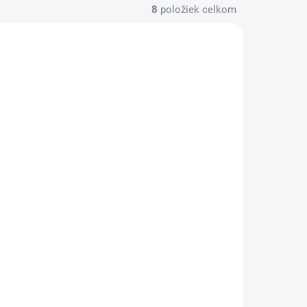
8
položiek celkom
6281
6885
KLADOM
SKLADOM
(12 KS)
(>100 KS)
3M 6885 Jednorázová
fólia na priezor
celotvárovej masky
€2,57
€2,09 bez DPH