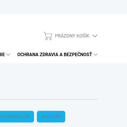
PRÁZDNY KOŠÍK
NÁKUPNÝ
KOŠÍK
IE
OCHRANA ZDRAVIA A BEZPEČNOSŤ
3M PPS S
PREDÁVANEJŠIE
ABECEDNE