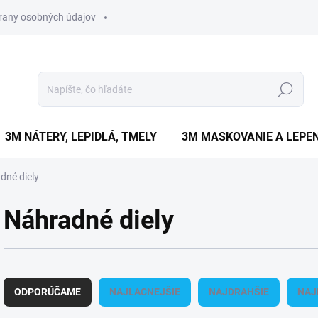
rany osobných údajov
Hľadať
3M NÁTERY, LEPIDLÁ, TMELY
3M MASKOVANIE A LEPEN
dné diely
Náhradné diely
R
a
ODPORÚČAME
NAJLACNEJŠIE
NAJDRAHŠIE
NAJ
d
e