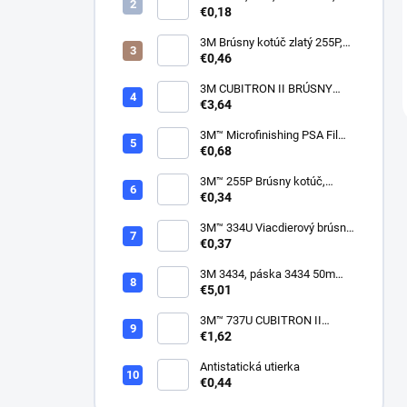
150mm
€0,18
3M Brúsny kotúč zlatý 255P,
suchý zips, 15 dier, v
€0,46
zrnitostiach od P80 do P600,
150 mm
3M CUBITRON II BRÚSNY
PÁSIK, 10 X 330 MM
€3,64
3M™ Microfinishing PSA Film
Disc 268L, 9 Mic 3MIL, 37 mm
€0,68
x NH
3M™ 255P Brúsny kotúč,
suchý zips, bez dier, 75mm
€0,34
3M™ 334U Viacdierový brúsny
kotúč Purple 75mm
€0,37
3M 3434, páska 3434 50m
modrá
€5,01
3M™ 737U CUBITRON II
VIACDIEROVÝ BRÚSNY
€1,62
HÁROK, SUCHÝ ZIPS, 70 X
396 MM
Antistatická utierka
€0,44