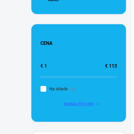
CENA
€
1
€
113
Na sklade
8
ROZBALIŤ FILTER