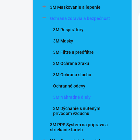
n
3M Maskovanie a lepenie
e
l
Ochrana zdravia a bezpečnosť
3M Respirátory
3M Masky
3M Filtre a predfiltre
3M Ochrana zraku
3M Ochrana sluchu
Ochranné odevy
3M Náhradné diely
3M Dýchanie s núteným
prívodom vzduchu
3M PPS Systém na prípravu a
striekanie farieb