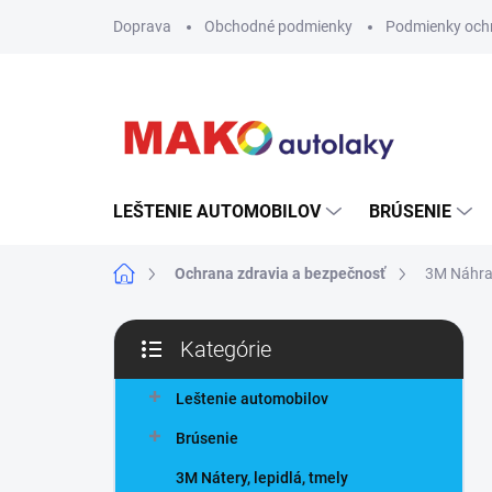
Prejsť
Doprava
Obchodné podmienky
Podmienky och
na
obsah
LEŠTENIE AUTOMOBILOV
BRÚSENIE
Domov
Ochrana zdravia a bezpečnosť
3M Náhra
B
Kategórie
o
Preskočiť
č
kategórie
n
Leštenie automobilov
ý
Brúsenie
p
a
3M Nátery, lepidlá, tmely