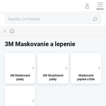
Prejsť
na
obsah
Hľadať
Domov
3M Maskovanie a lepenie
3M Maskovacie
3M Obojstranné
Maskovacie
pásky
pásky
papiere a fólie