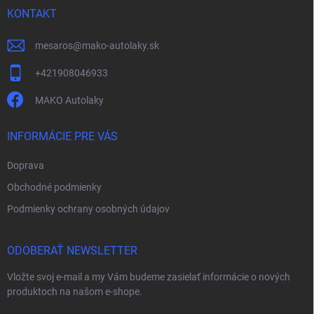
v
i
KONTAKT
ý
e
p
mesaros
@
mako-autolaky.sk
i
s
+421908046933
u
MAKO Autolaky
INFORMÁCIE PRE VÁS
Doprava
Obchodné podmienky
Podmienky ochrany osobných údajov
ODOBERAŤ NEWSLETTER
Vložte svoj e-mail a my Vám budeme zasielať informácie o nových
produktoch na našom e-shope.