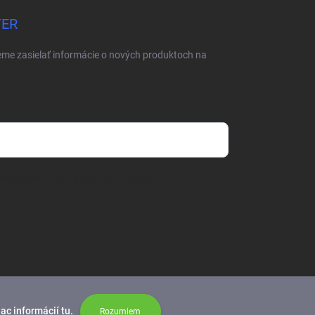
TER
eme zasielať informácie o nových produktoch na
mienkami ochrany osobných údajov
iac informácií
tu
.
Rozumiem