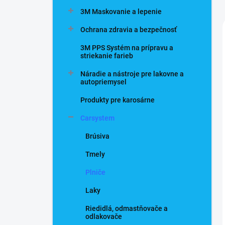
n
3M Maskovanie a lepenie
e
l
Ochrana zdravia a bezpečnosť
3M PPS Systém na prípravu a
striekanie farieb
Náradie a nástroje pre lakovne a
autopriemysel
Produkty pre karosárne
Carsystem
Brúsiva
Tmely
Plniče
Laky
Riedidlá, odmastňovače a
odlakovače