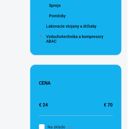
Spreje
Pomôcky
Lakovacie stojany a držiaky
Vzduchotechnika a kompresory
ABAC
CENA
€
24
€
70
Na sklade
6