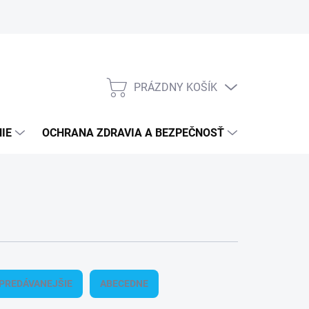
PRÁZDNY KOŠÍK
NÁKUPNÝ
KOŠÍK
IE
OCHRANA ZDRAVIA A BEZPEČNOSŤ
3M PPS S
PREDÁVANEJŠIE
ABECEDNE