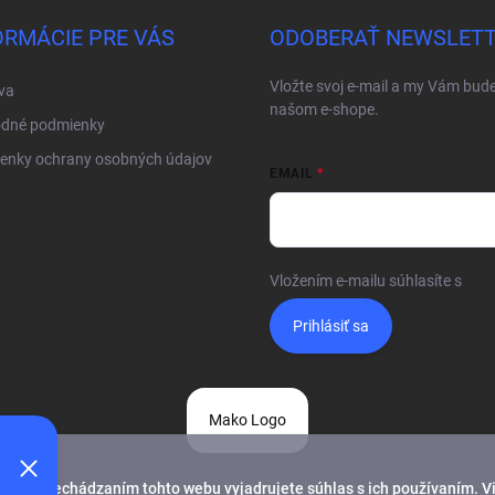
ý
ORMÁCIE PRE VÁS
ODOBERAŤ NEWSLET
p
i
s
Vložte svoj e-mail a my Vám bud
va
u
našom e-shope.
dné podmienky
enky ochrany osobných údajov
EMAIL
Vložením e-mailu súhlasíte s
pod
Prihlásiť sa
Mako Logo
alším prechádzaním tohto webu vyjadrujete súhlas s ich používaním. V