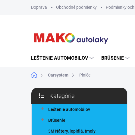
Prejsť
Doprava
Obchodné podmienky
Podmienky och
na
obsah
LEŠTENIE AUTOMOBILOV
BRÚSENIE
Domov
Carsystem
Plniče
B
Kategórie
o
Preskočiť
č
kategórie
n
Leštenie automobilov
ý
Brúsenie
p
a
3M Nátery, lepidlá, tmely