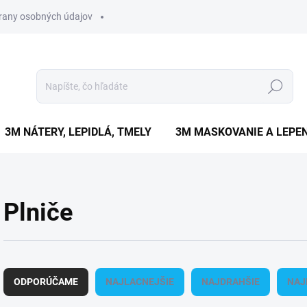
rany osobných údajov
Hľadať
3M NÁTERY, LEPIDLÁ, TMELY
3M MASKOVANIE A LEPEN
Plniče
R
a
ODPORÚČAME
NAJLACNEJŠIE
NAJDRAHŠIE
NAJ
d
e