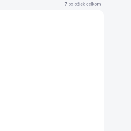
7
položiek celkom
144354
144026
KLADOM
SKLADOM
(6 KS)
(4 KS)
 UHS
CS 144026 Plnič UHS
VOC 3,6L šedý
€59,90
€48,70 bez DPH
Do košíka