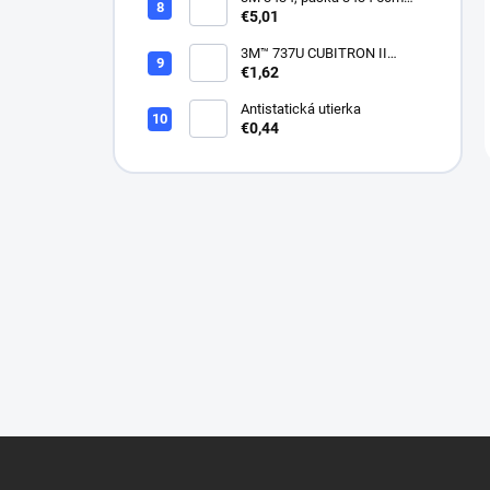
modrá
€5,01
3M™ 737U CUBITRON II
VIACDIEROVÝ BRÚSNY
€1,62
HÁROK, SUCHÝ ZIPS, 70 X
396 MM
Antistatická utierka
€0,44
Z
á