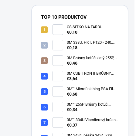
TOP 10 PRODUKTOV
CS SITKO NA FARBU
€0,10
3M 338U, HKT, P120 - 240,
150mm
€0,18
3M Brúsny kotúč zlatý 255P,
suchý zips, 15 dier, v
€0,46
zrnitostiach od P80 do P600,
150 mm
3M CUBITRON II BRÚSNY
PÁSIK, 10 X 330 MM
€3,64
3M™ Microfinishing PSA Film
Disc 268L, 9 Mic 3MIL, 37 mm
€0,68
x NH
3M™ 255P Brúsny kotúč,
suchý zips, bez dier, 75mm
€0,34
3M™ 334U Viacdierový brúsny
kotúč Purple 75mm
€0,37
3M 3434, páska 3434 50m