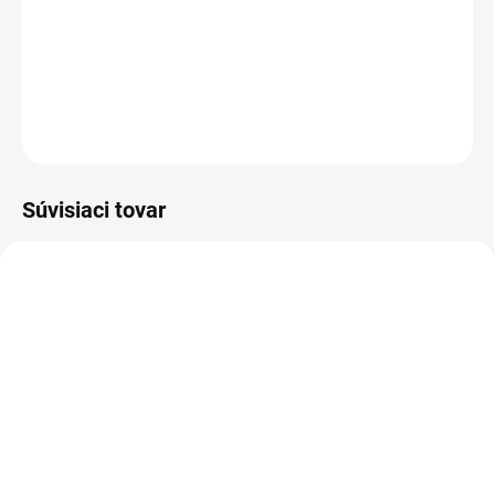
3M brusivo 338U, zrnitosti P120 až P 240, priemer 150 cm
DETAILNÉ INFORMÁCIE
OPÝTAŤ SA
STRÁŽIŤ
Súvisiaci tovar
SKLADOM
VYPREDANÉ
(5 KS)
3M™ 50396 Mäkká