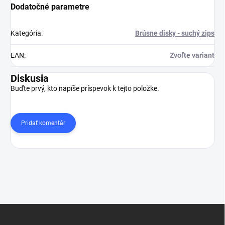
Dodatočné parametre
Kategória
:
Brúsne disky - suchý zips
EAN
:
Zvoľte variant
Diskusia
Buďte prvý, kto napíše príspevok k tejto položke.
Pridať komentár
Z
á