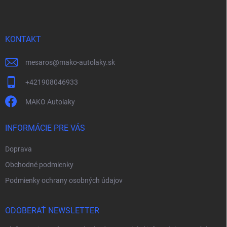
p
ä
t
i
KONTAKT
e
mesaros
@
mako-autolaky.sk
+421908046933
MAKO Autolaky
INFORMÁCIE PRE VÁS
Doprava
Obchodné podmienky
Podmienky ochrany osobných údajov
ODOBERAŤ NEWSLETTER