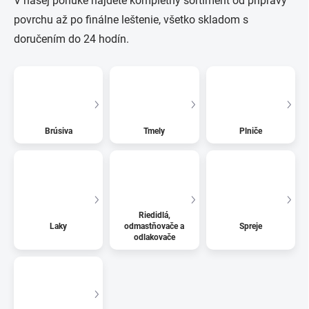
V našej ponuke nájdete kompletný sortiment od prípravy
povrchu až po finálne leštenie, všetko skladom s
doručením do 24 hodín.
Brúsiva
Tmely
Plniče
Riedidlá,
Laky
odmastňovače a
Spreje
odlakovače