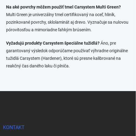
Na aké povrchy môžem použiť tmel Carsystem Multi Green?
Multi Green je univerzálny tmel certifikovaný na oceľ, hliník,
pozinkované povrchy, sklolaminát aj drevo. Vyznačuje sa nulovou
pórovitosťou a mimoriadne ľahkým brúsením.
Vyžadujú produkty Carsystem špeciálne tužidlá?
Áno, pre
garantovaný výsledok odporúčame používať výhradne originálne
tužidlá Carsystem (Hardener), ktoré sú presne kalibrované na
reakčný čas daného laku či plniča.
Z
á
p
ä
t
i
KONTAKT
e