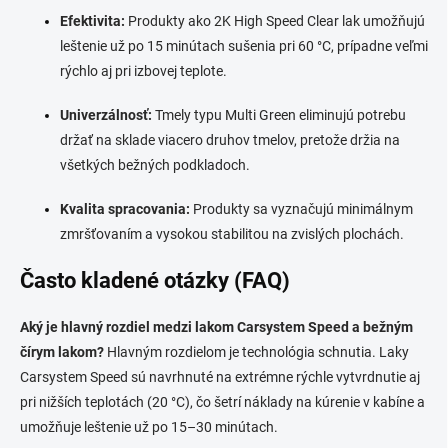
p
Efektivita:
Produkty ako 2K High Speed Clear lak umožňujú
i
s
leštenie už po 15 minútach sušenia pri 60 °C, prípadne veľmi
u
rýchlo aj pri izbovej teplote.
Univerzálnosť:
Tmely typu Multi Green eliminujú potrebu
držať na sklade viacero druhov tmelov, pretože držia na
všetkých bežných podkladoch.
Kvalita spracovania:
Produkty sa vyznačujú minimálnym
zmršťovaním a vysokou stabilitou na zvislých plochách.
Často kladené otázky (FAQ)
Aký je hlavný rozdiel medzi lakom Carsystem Speed a bežným
čírym lakom?
Hlavným rozdielom je technológia schnutia. Laky
Carsystem Speed sú navrhnuté na extrémne rýchle vytvrdnutie aj
pri nižších teplotách (20 °C), čo šetrí náklady na kúrenie v kabíne a
umožňuje leštenie už po 15–30 minútach.