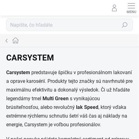
Prejsť
na
obsah
Hľadať
Domov
CARSYSTEM
Carsystem
predstavuje špičku v profesionálnom lakovaní
a oprave karosérií. Produkty tejto značky sú navrhnuté pre
maximálnu efektivitu a dokonalý výsledok. Či už hľadáte
legendárny tmel
Multi Green
s vynikajúcou
brúsiteľnosťou, alebo revolučný
lak Speed
, ktorý vďaka
extrémne rýchlemu schnutiu šetrí váš čas aj náklady na
energie, Carsystem je voľbou profesionálov.