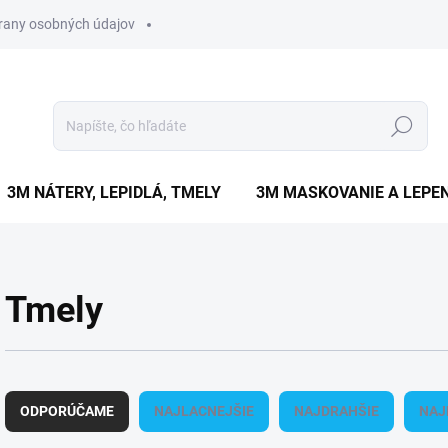
rany osobných údajov
Hľadať
3M NÁTERY, LEPIDLÁ, TMELY
3M MASKOVANIE A LEPEN
Tmely
R
a
ODPORÚČAME
NAJLACNEJŠIE
NAJDRAHŠIE
NAJ
d
e