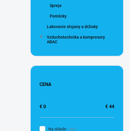
Spreje
Pomôcky
Lakovacie stojany a držiaky
Vzduchotechnika a kompresory
ABAC
CENA
€
0
€
44
Na sklade
22