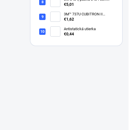
modrá
€5,01
3M™ 737U CUBITRON II
VIACDIEROVÝ BRÚSNY
€1,62
HÁROK, SUCHÝ ZIPS, 70 X
396 MM
Antistatická utierka
€0,44