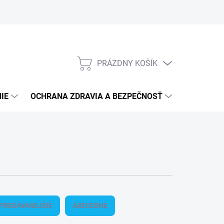
PRÁZDNY KOŠÍK
NÁKUPNÝ
KOŠÍK
IE
OCHRANA ZDRAVIA A BEZPEČNOSŤ
3M PPS S
PREDÁVANEJŠIE
ABECEDNE