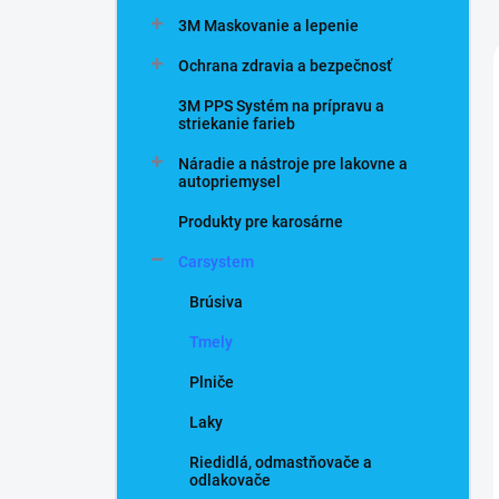
n
3M Maskovanie a lepenie
e
l
Ochrana zdravia a bezpečnosť
3M PPS Systém na prípravu a
striekanie farieb
Náradie a nástroje pre lakovne a
autopriemysel
Produkty pre karosárne
Carsystem
Brúsiva
Tmely
Plniče
Laky
Riedidlá, odmastňovače a
odlakovače