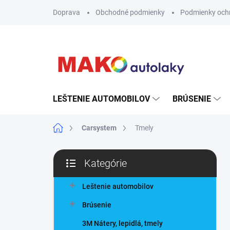
Prejsť
Doprava
Obchodné podmienky
Podmienky och
na
obsah
LEŠTENIE AUTOMOBILOV
BRÚSENIE
Domov
Carsystem
Tmely
B
Kategórie
o
Preskočiť
č
kategórie
n
Leštenie automobilov
ý
Brúsenie
p
a
3M Nátery, lepidlá, tmely