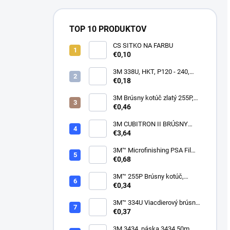
TOP 10 PRODUKTOV
CS SITKO NA FARBU
€0,10
3M 338U, HKT, P120 - 240,
150mm
€0,18
3M Brúsny kotúč zlatý 255P,
suchý zips, 15 dier, v
€0,46
zrnitostiach od P80 do P600,
150 mm
3M CUBITRON II BRÚSNY
PÁSIK, 10 X 330 MM
€3,64
3M™ Microfinishing PSA Film
Disc 268L, 9 Mic 3MIL, 37 mm
€0,68
x NH
3M™ 255P Brúsny kotúč,
suchý zips, bez dier, 75mm
€0,34
3M™ 334U Viacdierový brúsny
kotúč Purple 75mm
€0,37
3M 3434, páska 3434 50m