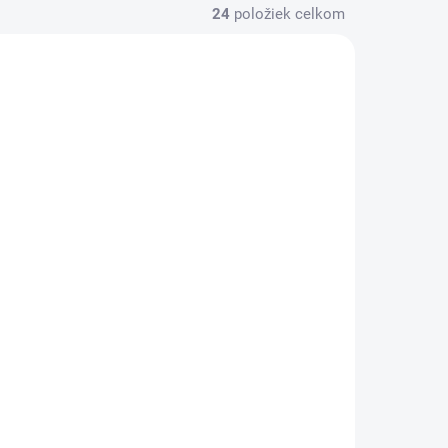
24
položiek celkom
127975
158139
KLADOM
SKLADOM
(15 KS)
(9 KS)
5
CS 158139 1K
l
nitrocelulózový plnič
tuba 200g
€5,29
€4,30 bez DPH