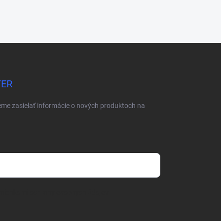
TER
eme zasielať informácie o nových produktoch na
mienkami ochrany osobných údajov