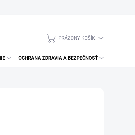
PRÁZDNY KOŠÍK
NÁKUPNÝ
KOŠÍK
IE
OCHRANA ZDRAVIA A BEZPEČNOSŤ
3M PPS S
11,87
/ ks
65 bez DPH
otková
ĽTE VARIANT