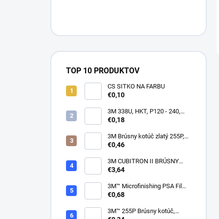
TOP 10 PRODUKTOV
CS SITKO NA FARBU
€0,10
3M 338U, HKT, P120 - 240,
150mm
€0,18
3M Brúsny kotúč zlatý 255P,
suchý zips, 15 dier, v
€0,46
zrnitostiach od P80 do P600,
150 mm
3M CUBITRON II BRÚSNY
PÁSIK, 10 X 330 MM
€3,64
3M™ Microfinishing PSA Film
Disc 268L, 9 Mic 3MIL, 37 mm
€0,68
x NH
3M™ 255P Brúsny kotúč,