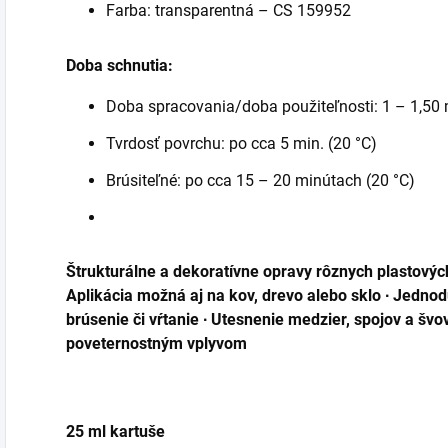
Farba: transparentná – CS 159952
Doba schnutia:
Doba spracovania/doba použiteľnosti: 1 – 1,50 m
Tvrdosť povrchu: po cca 5 min. (20 °C)
Brúsiteľné: po cca 15 – 20 minútach (20 °C)
Štrukturálne a dekoratívne opravy rôznych plastových 
Aplikácia možná aj na kov, drevo alebo sklo ∙ Jedn
brúsenie či vŕtanie ∙ Utesnenie medzier, spojov a švo
poveternostným vplyvom
25 ml kartuše