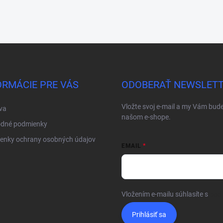
ORMÁCIE PRE VÁS
ODOBERAŤ NEWSLET
Vložte svoj e-mail a my Vám bud
va
našom e-shope.
dné podmienky
enky ochrany osobných údajov
EMAIL
Vložením e-mailu súhlasíte s
pod
Prihlásiť sa