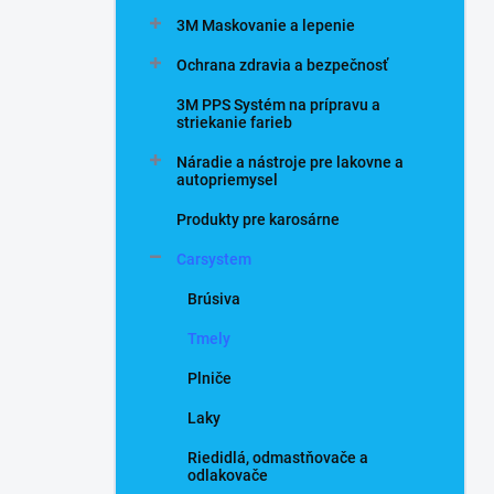
n
3M Maskovanie a lepenie
e
l
Ochrana zdravia a bezpečnosť
3M PPS Systém na prípravu a
striekanie farieb
Náradie a nástroje pre lakovne a
autopriemysel
Produkty pre karosárne
Carsystem
Brúsiva
Tmely
Plniče
Laky
Riedidlá, odmastňovače a
odlakovače