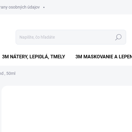
rany osobných údajov
Hľadať
3M NÁTERY, LEPIDLÁ, TMELY
3M MASKOVANIE A LEPEN
nd , 50ml
1 hodnotenie
Podrobnosti hodnotenia
€
€9,
Jedn
ZVO