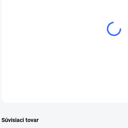
cena
VAR
CS L
urče
a vy
DETA
Súvisiaci tovar