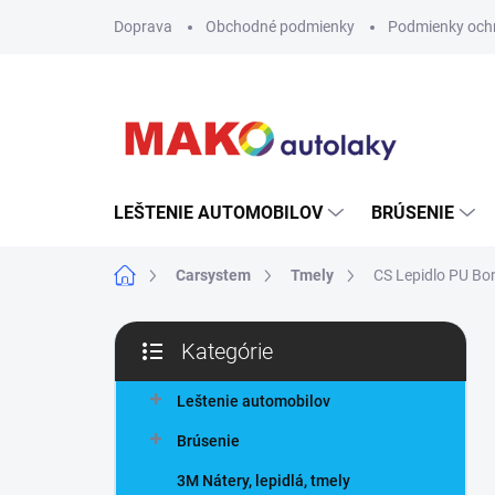
Prejsť
Doprava
Obchodné podmienky
Podmienky och
na
obsah
LEŠTENIE AUTOMOBILOV
BRÚSENIE
Domov
Carsystem
Tmely
CS Lepidlo PU Bo
B
Kategórie
o
Preskočiť
č
kategórie
n
Leštenie automobilov
ý
Brúsenie
p
a
3M Nátery, lepidlá, tmely