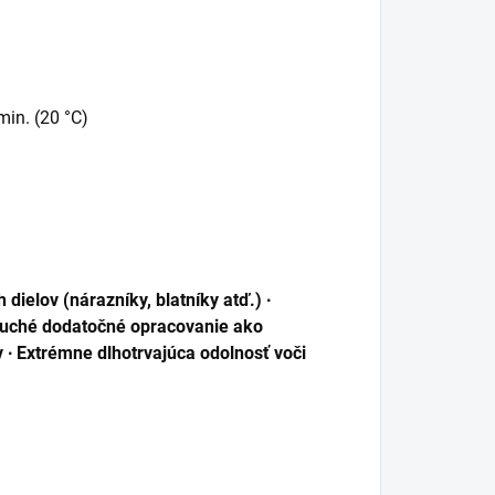
in. (20 °C)
dielov (nárazníky, blatníky atď.) ∙
oduché dodatočné opracovanie ako
v ∙ Extrémne dlhotrvajúca odolnosť voči