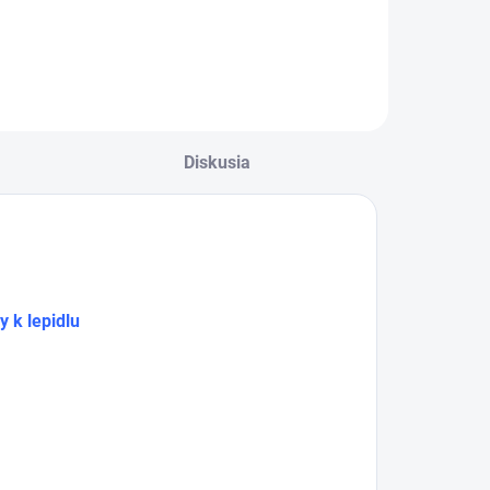
Refinish restorer
resné
obnovuje pôvodný
remiešanie
vzhľad plastových
ložiek pri
dielov a vďaka
plikácii lepidiel
zloženiu bez
ower PU Bond
z
obsahu silikónu
je
5 ml a 50 ml
ideálny pre
artuší.
profesionálne
lakovne. Balenie s
Diskusia
objemom
1 liter
zaisťuje dlhodobú
výdatnosť pri
ošetrovaní
exteriérových
plastov.
 k lepidlu