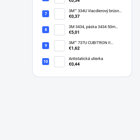
suchý zips, bez dier, 75mm
€0,34
3M™ 334U Viacdierový brúsny
kotúč Purple 75mm
€0,37
3M 3434, páska 3434 50m
modrá
€5,01
3M™ 737U CUBITRON II
VIACDIEROVÝ BRÚSNY
€1,62
HÁROK, SUCHÝ ZIPS, 70 X
396 MM
Antistatická utierka
€0,44