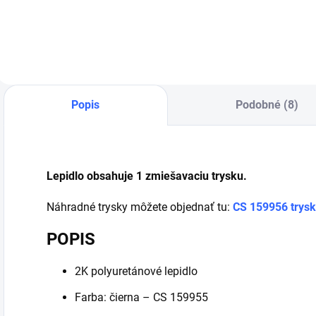
dvojzlož. lepidlo
nosná fólia
, ktorá
p
Power
zabezpečuje
p
zabezpečuje
stabilitu
z
presnú a pohodlnú
plastovej zmesi
a
aplikáciu 50 ml
pri aplikácii 2K
P
kartuší Power PU
Power PU Bond
2
Bond. Je
produktov.
k
nevyhnutným
nástrojom pre
profesionálne
Popis
Podobné (8)
spracovanie
dvojzložkových
lepidiel v
lakovniach.
Lepidlo obsahuje 1 zmiešavaciu trysku.
Náhradné trysky môžete objednať tu:
CS 159956 trysky
POPIS
2K polyuretánové lepidlo
Farba: čierna – CS 159955