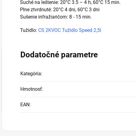
Suché na leštenie: 20°C 3.5 – 4 h, 60°C 15 min.
Plne ztvrdnuté: 20°C 4 dni, 60°C 3 dni
Sušenie infražiaričom: 8 - 15 min.
Tužidlo:
CS 2KVOC Tužidlo Speed 2,5l
Dodatočné parametre
Kategória
:
Hmotnosť
:
EAN
: