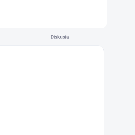
evyhnutnou
samonivelačným
povrchom bez
účasťou pre
pórov.
právne
ytvrdnutie
olyesterových
Diskusia
melov značky
arsystem. Balenie
 hmotnosťou
40 g
aisťuje presné a
poľahlivé
miešanie pre
valitnú opravu
aku.