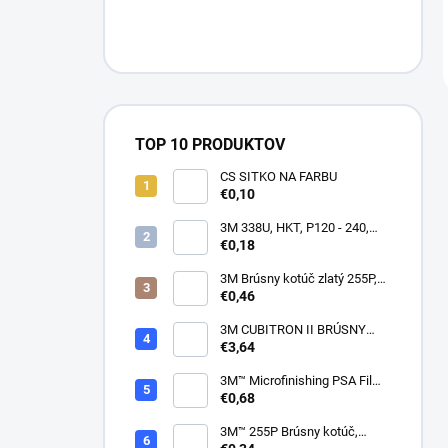
TOP 10 PRODUKTOV
CS SITKO NA FARBU
€0,10
3M 338U, HKT, P120 - 240,
150mm
€0,18
3M Brúsny kotúč zlatý 255P,
suchý zips, 15 dier, v
€0,46
zrnitostiach od P80 do P600,
150 mm
3M CUBITRON II BRÚSNY
PÁSIK, 10 X 330 MM
€3,64
3M™ Microfinishing PSA Film
Disc 268L, 9 Mic 3MIL, 37 mm
€0,68
x NH
3M™ 255P Brúsny kotúč,