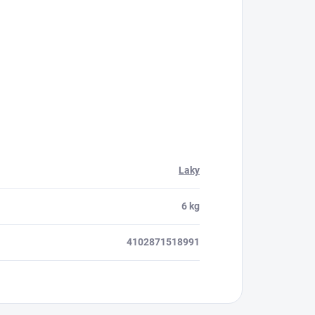
Laky
6 kg
4102871518991