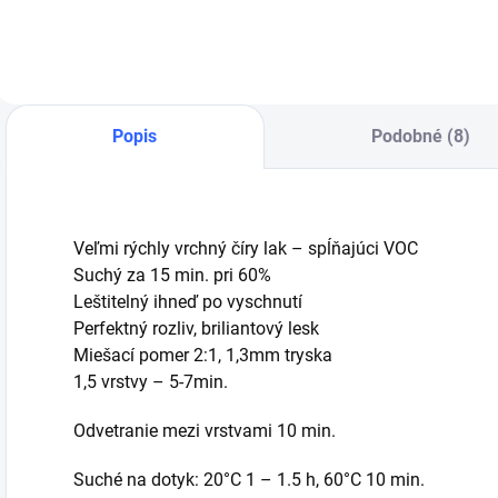
n
151.899
opravách drobných
s
poškodení
s
CENA JE ZA
karosérie.
v
2,5L
p
Popis
Podobné (8)
t
C
s
z
s
Veľmi rýchly vrchný číry lak – spĺňajúci VOC
z
Suchý za 15 min. pri 60%
k
Leštitelný ihneď po vyschnutí
l
Perfektný rozliv, briliantový lesk
Miešací pomer 2:1, 1,3mm tryska
1,5 vrstvy – 5-7min.
Odvetranie mezi vrstvami 10 min.
Suché na dotyk: 20°C 1 – 1.5 h, 60°C 10 min.