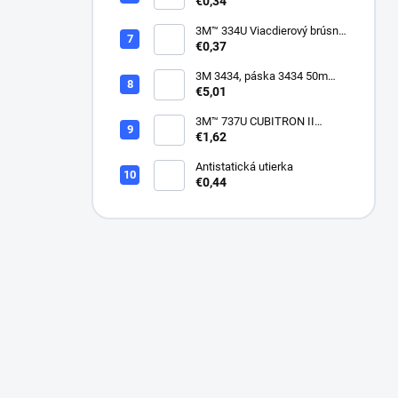
suchý zips, bez dier, 75mm
€0,34
3M™ 334U Viacdierový brúsny
kotúč Purple 75mm
€0,37
3M 3434, páska 3434 50m
modrá
€5,01
3M™ 737U CUBITRON II
VIACDIEROVÝ BRÚSNY
€1,62
HÁROK, SUCHÝ ZIPS, 70 X
396 MM
Antistatická utierka
€0,44