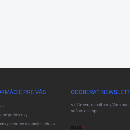
ORMÁCIE PRE VÁS
ODOBERAŤ NEWSLET
Vložte svoj e-mail a my Vám bud
va
našom e-shope.
dné podmienky
enky ochrany osobných údajov
EMAIL