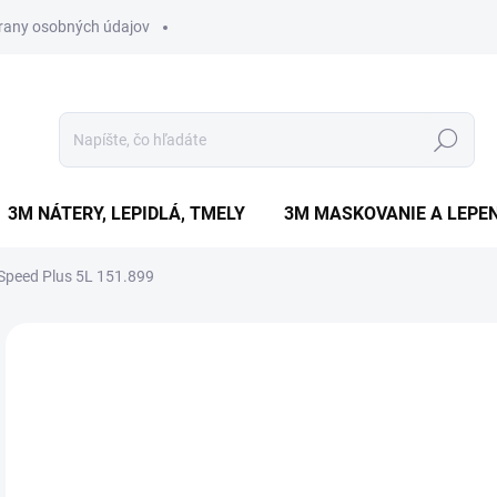
rany osobných údajov
Hľadať
3M NÁTERY, LEPIDLÁ, TMELY
3M MASKOVANIE A LEPEN
Speed Plus 5L 151.899
1 hodnotenie
Podrobnosti hodnotenia
ZNAČKA:
C
€
€13
Jedn
€169