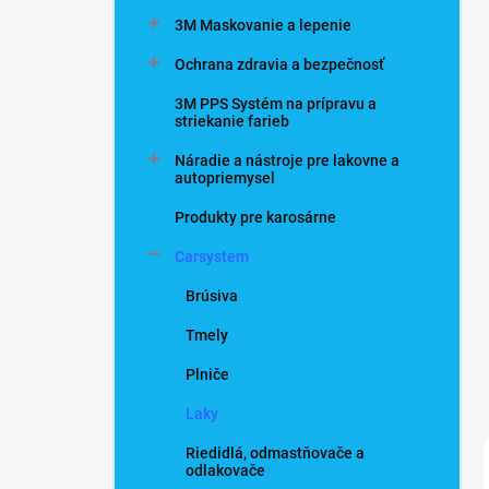
n
3M Maskovanie a lepenie
e
l
Ochrana zdravia a bezpečnosť
3M PPS Systém na prípravu a
striekanie farieb
Náradie a nástroje pre lakovne a
autopriemysel
Produkty pre karosárne
Carsystem
Brúsiva
Tmely
Plniče
Laky
Riedidlá, odmastňovače a
odlakovače