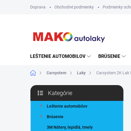
Prejsť
Doprava
Obchodné podmienky
Podmienky och
na
obsah
LEŠTENIE AUTOMOBILOV
BRÚSENIE
Domov
Carsystem
Laky
Carsystem 2K Lak 
B
Kategórie
o
Preskočiť
č
kategórie
n
Leštenie automobilov
ý
Brúsenie
p
a
3M Nátery, lepidlá, tmely