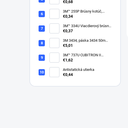
Disc 268L, 9 Mic 3MIL, 37 mm
€0,68
x NH
3M™ 255P Brúsny kotúč,
suchý zips, bez dier, 75mm
€0,34
3M™ 334U Viacdierový brúsny
kotúč Purple 75mm
€0,37
3M 3434, páska 3434 50m
modrá
€5,01
3M™ 737U CUBITRON II
VIACDIEROVÝ BRÚSNY
€1,62
HÁROK, SUCHÝ ZIPS, 70 X
396 MM
Antistatická utierka
€0,44