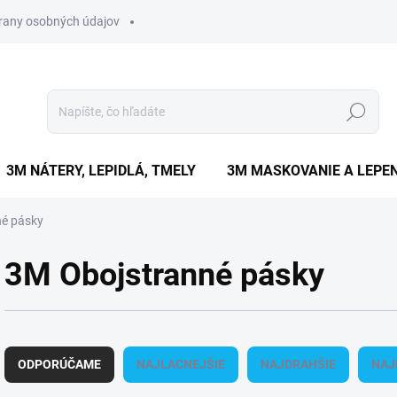
rany osobných údajov
Hľadať
3M NÁTERY, LEPIDLÁ, TMELY
3M MASKOVANIE A LEPEN
é pásky
3M Obojstranné pásky
R
a
ODPORÚČAME
NAJLACNEJŠIE
NAJDRAHŠIE
NAJ
d
e