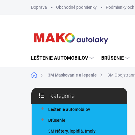
Prejsť
Doprava
Obchodné podmienky
Podmienky och
na
obsah
LEŠTENIE AUTOMOBILOV
BRÚSENIE
Domov
3M Maskovanie a lepenie
3M Obojstrann
B
Kategórie
o
Preskočiť
č
kategórie
n
Leštenie automobilov
ý
Brúsenie
p
a
3M Nátery, lepidlá, tmely