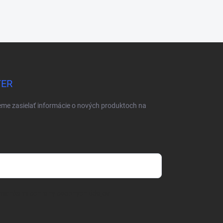
TER
eme zasielať informácie o nových produktoch na
mienkami ochrany osobných údajov