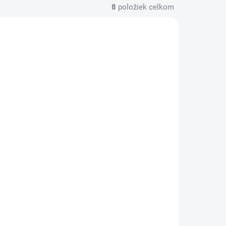
8
položiek celkom
80319
80320
SKLADOM
KLADOM
(9 KS)
(7 KS)
3M 80320 Akrylová
vá
páska 12mm x 20m
m
€68,39
€55,60 bez DPH
Do košíka