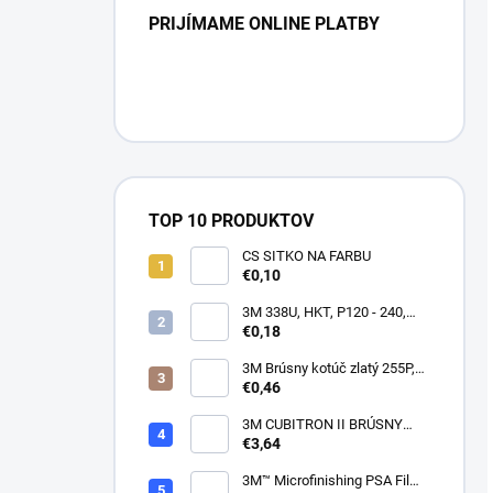
PRIJÍMAME ONLINE PLATBY
TOP 10 PRODUKTOV
CS SITKO NA FARBU
€0,10
3M 338U, HKT, P120 - 240,
150mm
€0,18
3M Brúsny kotúč zlatý 255P,
suchý zips, 15 dier, v
€0,46
zrnitostiach od P80 do P600,
150 mm
3M CUBITRON II BRÚSNY
PÁSIK, 10 X 330 MM
€3,64
3M™ Microfinishing PSA Film