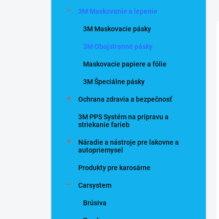
n
3M Maskovanie a lepenie
e
l
3M Maskovacie pásky
3M Obojstranné pásky
Maskovacie papiere a fólie
3M Špeciálne pásky
Ochrana zdravia a bezpečnosť
3M PPS Systém na prípravu a
striekanie farieb
Náradie a nástroje pre lakovne a
autopriemysel
Produkty pre karosárne
Carsystem
Brúsiva