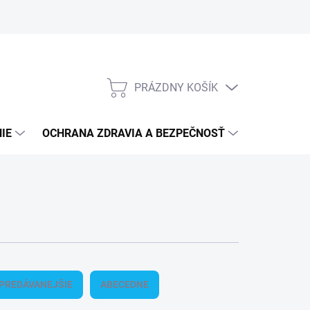
PRÁZDNY KOŠÍK
NÁKUPNÝ
KOŠÍK
IE
OCHRANA ZDRAVIA A BEZPEČNOSŤ
3M PPS S
PREDÁVANEJŠIE
ABECEDNE