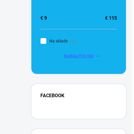
€
9
€
115
Na sklade
6
ROZBALIŤ FILTER
FACEBOOK