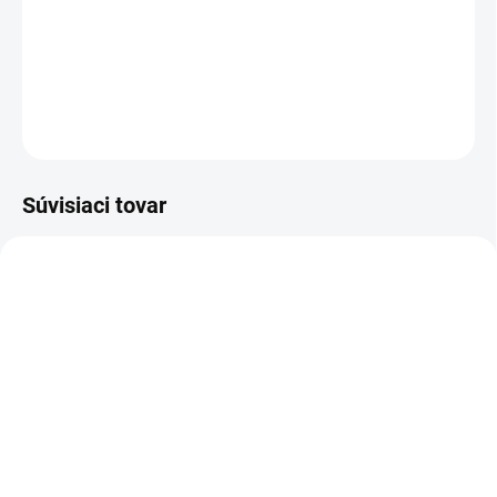
oboch stranách poskytuje vysokú lepiacu silu. Je ideálna na
lepenie ťažko lepiteľných spojov, ako sú napríklad bočné lišty a
značky. Bežne používaná výrobcami automobilov
DETAILNÉ INFORMÁCIE
OPÝTAŤ SA
STRÁŽIŤ
Súvisiaci tovar
SKLADOM
(3 KS)
SKLADOM
(1 KS)
Maskovací papier 60cm