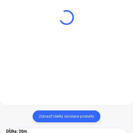
3M 50988 mask.
malý návin / 120m
fólia,Premium, 4m x
€15,31
150m
€12,45 bez DPH
€178,53
Do košíka
€145,15 bez DPH
Do košíka
Maskovací papier 60cm malý
návin / 120m
3M™ Maskovacia fólia
Purple Premium Plus
zabraňuje vzniku
fantómových stôp na
lakovaných povrchoch
vozidiel. Naša
maskovacia fólia je
prémiová plastová fólia s
Zobraziť všetky súvisiace produkty
vysokou hustotou a
vynikajúcou priľnavosťou
Dĺžka: 20m