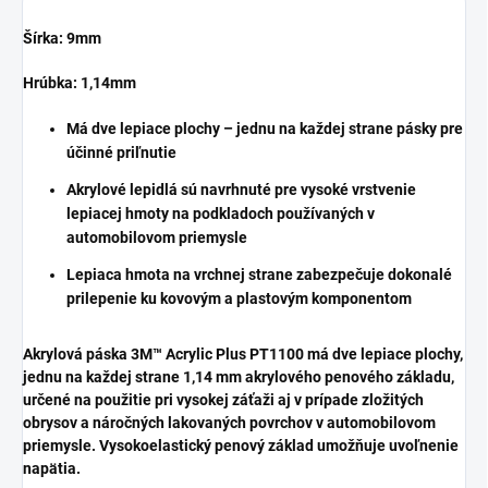
k vozidlám.
Šírka: 9mm
Hrúbka: 1,14mm
Má dve lepiace plochy – jednu na každej strane pásky pre
účinné priľnutie
Akrylové lepidlá sú navrhnuté pre vysoké vrstvenie
lepiacej hmoty na podkladoch používaných v
automobilovom priemysle
Lepiaca hmota na vrchnej strane zabezpečuje dokonalé
prilepenie ku kovovým a plastovým komponentom
Akrylová páska 3M™ Acrylic Plus PT1100 má dve lepiace plochy,
jednu na každej strane 1,14 mm akrylového penového základu,
určené na použitie pri vysokej záťaži aj v prípade zložitých
obrysov a náročných lakovaných povrchov v automobilovom
priemysle. Vysokoelastický penový základ umožňuje uvoľnenie
napätia.