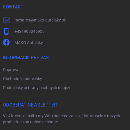
t
y
v
i
KONTAKT
ý
e
p
mesaros
@
mako-autolaky.sk
i
s
+421908046933
u
MAKO Autolaky
INFORMÁCIE PRE VÁS
Doprava
Obchodné podmienky
Podmienky ochrany osobných údajov
ODOBERAŤ NEWSLETTER
Vložte svoj e-mail a my Vám budeme zasielať informácie o nových
produktoch na našom e-shope.