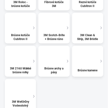
3M Roloc -
Fíbrové kotúče
Rezné kotúče
brúsne kotúče
3M
Cubitron II
Brúsne kotúče
3M Scotch-Brite
3M Clean &
Cubitron II
+ Brúsne rúno
Strip, 3M Bristle
3M 216U Mäkké
Brúsne archy a
Brúsne kamene
brúsne rolky
pásy
3M WetOrDry
Vodeodolný