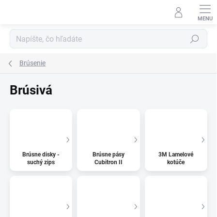
Prejsť
na
obsah
Hľadať
Brúsenie
Brúsivá
Brúsne disky -
Brúsne pásy
3M Lamelové
suchý zips
Cubitron II
kotúče