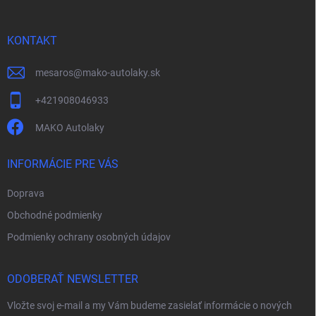
e
ä
p
t
r
i
KONTAKT
v
e
k
y
mesaros
@
mako-autolaky.sk
v
ý
+421908046933
p
i
MAKO Autolaky
s
u
INFORMÁCIE PRE VÁS
Doprava
Obchodné podmienky
Podmienky ochrany osobných údajov
ODOBERAŤ NEWSLETTER
Vložte svoj e-mail a my Vám budeme zasielať informácie o nových