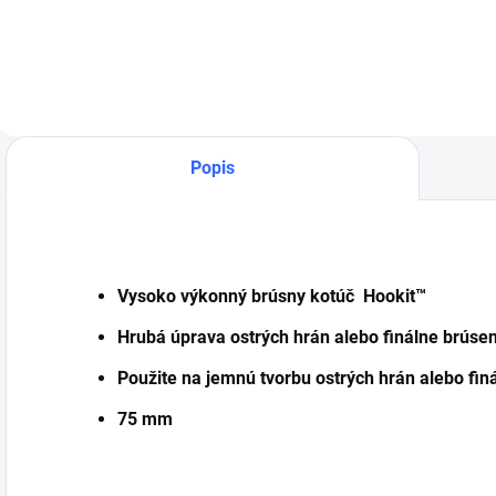
brúsku a leštičku
z
so všetkými
o
brúsenie má pevný,
potrebnými
p
plastový náboj a
redukciami.
u
H
penové telo.
n
Podložky sú ľahké,
k
v
odolné voči
n
nárazom a dobre
p
Popis
vyvážené. Sú
vhodné pre všetky
štandardné typy
dvojčinných
brúsok a
Vysoko výkonný brúsny kotúč Hookit™
konverzných
súprav určených na
Hrubá úprava ostrých hrán alebo finálne brúsen
bezprašné
brúsenie.
Použite na jemnú tvorbu ostrých hrán alebo fin
75 mm