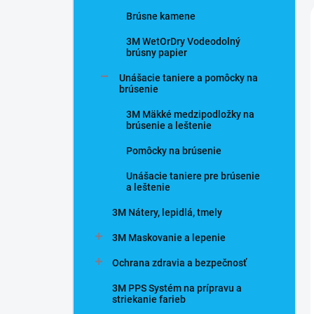
Brúsne kamene
3M WetOrDry Vodeodolný
brúsny papier
Unášacie taniere a pomôcky na
brúsenie
3M Mäkké medzipodložky na
brúsenie a leštenie
Pomôcky na brúsenie
Unášacie taniere pre brúsenie
a leštenie
3M Nátery, lepidlá, tmely
3M Maskovanie a lepenie
Ochrana zdravia a bezpečnosť
3M PPS Systém na prípravu a
striekanie farieb