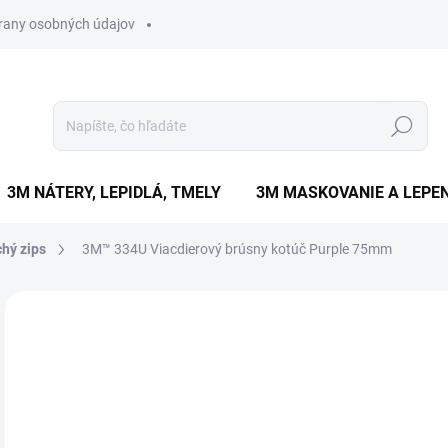
rany osobných údajov
Hľadať
3M NÁTERY, LEPIDLÁ, TMELY
3M MASKOVANIE A LEPEN
chý zips
3M™ 334U Viacdierový brúsny kotúč Purple 75mm
Neohodnotené
Podrobnosti hodnotenia
ZNAČKA
Ø 75MM
€0
€0,