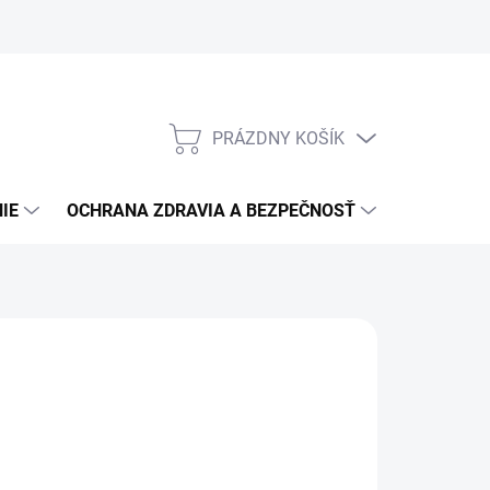
PRÁZDNY KOŠÍK
NÁKUPNÝ
KOŠÍK
IE
OCHRANA ZDRAVIA A BEZPEČNOSŤ
3M PPS S
:
3M AAD
,42
€0,37
/ ks
30 bez DPH