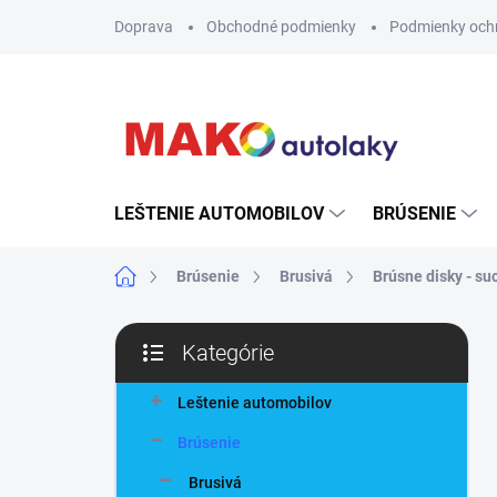
Prejsť
Doprava
Obchodné podmienky
Podmienky och
na
obsah
LEŠTENIE AUTOMOBILOV
BRÚSENIE
Domov
Brúsenie
Brusivá
Brúsne disky - su
B
Kategórie
o
Preskočiť
č
kategórie
n
Leštenie automobilov
ý
Brúsenie
p
a
Brusivá