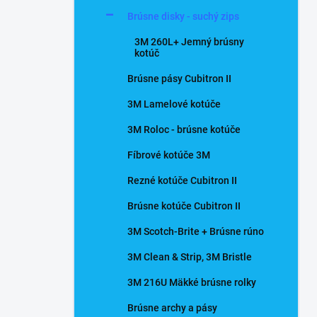
n
Brúsne disky - suchý zips
e
l
3M 260L+ Jemný brúsny
kotúč
Brúsne pásy Cubitron II
3M Lamelové kotúče
3M Roloc - brúsne kotúče
Fíbrové kotúče 3M
Rezné kotúče Cubitron II
Brúsne kotúče Cubitron II
3M Scotch-Brite + Brúsne rúno
3M Clean & Strip, 3M Bristle
3M 216U Mäkké brúsne rolky
Brúsne archy a pásy