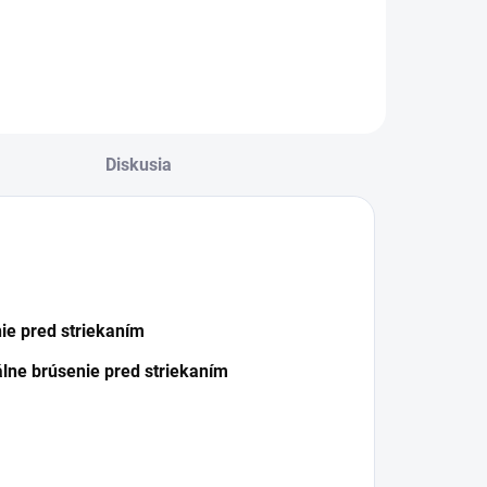
vyšuje
dpruženie a
rispôsobivosť
nášacích diskov
ookit™ určených
a brúsenie
arosérií, kde sa
yžaduje presnosť
a nerovných
ovrchoch.
Diskusia
ie pred striekaním
álne brúsenie pred striekaním