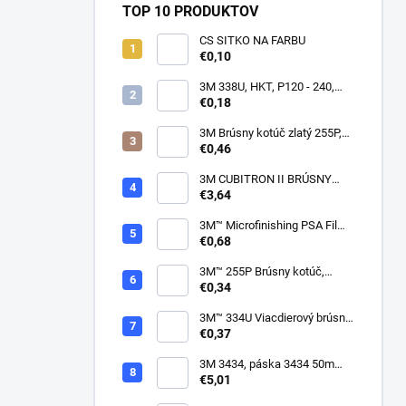
TOP 10 PRODUKTOV
CS SITKO NA FARBU
€0,10
3M 338U, HKT, P120 - 240,
150mm
€0,18
3M Brúsny kotúč zlatý 255P,
suchý zips, 15 dier, v
€0,46
zrnitostiach od P80 do P600,
150 mm
3M CUBITRON II BRÚSNY
PÁSIK, 10 X 330 MM
€3,64
3M™ Microfinishing PSA Film
Disc 268L, 9 Mic 3MIL, 37 mm
€0,68
x NH
3M™ 255P Brúsny kotúč,
suchý zips, bez dier, 75mm
€0,34
3M™ 334U Viacdierový brúsny
kotúč Purple 75mm
€0,37
3M 3434, páska 3434 50m
modrá
€5,01