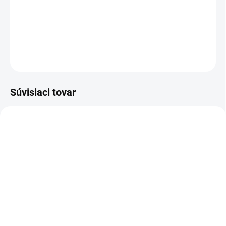
3M 20427 Unášací tanier 75mm na brúsku a leštičku so všetkými
potrebnými redukciami.
DETAILNÉ INFORMÁCIE
OPÝTAŤ SA
STRÁŽIŤ
Súvisiaci tovar
Ø 75MM
Ø 75MM
SKLADOM
(22 KS)
SKLADOM
(44 KS)
3M™ 33033 Perfect-It™
3M 05726 Leštiaci kotúč