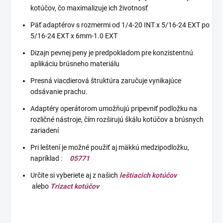
kotúčov, čo maximalizuje ich životnosť
Päť adaptérov s rozmermi od 1/4-20 INT x 5/16-24 EXT po
5/16-24 EXT x 6mm-1.0 EXT
Dizajn pevnej peny je predpokladom pre konzistentnú
aplikáciu brúsneho materiálu
Presná viacdierová štruktúra zaručuje vynikajúce
odsávanie prachu.
Adaptéry operátorom umožňujú pripevniť podložku na
rozličné nástroje, čím rozširujú škálu kotúčov a brúsnych
zariadení
Pri leštení je možné použiť aj mäkkú medzipodložku,
napríklad :
05771
Určite si vyberiete aj z našich
leštiacich kotúčov
alebo
Trizact kotúčov