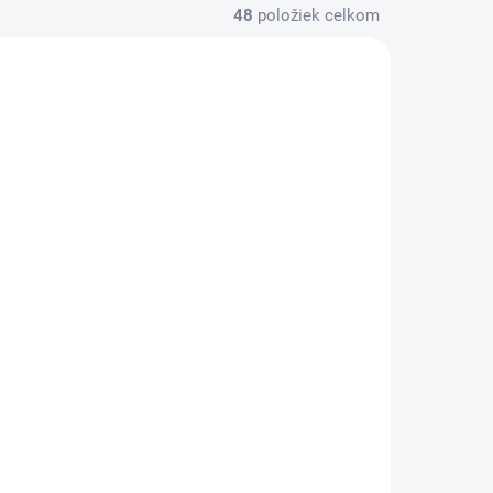
48
položiek celkom
07333
04748
KLADOM
SKLADOM
(5 KS)
(5 KS)
3M 04748, superrýchle
07333
lepidlo na plasty
€57
€46,34 bez DPH
Do košíka