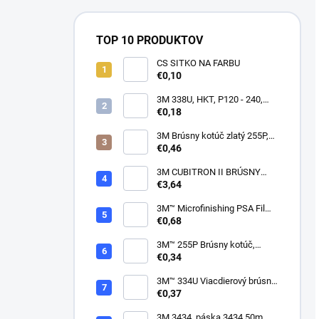
TOP 10 PRODUKTOV
CS SITKO NA FARBU
€0,10
3M 338U, HKT, P120 - 240,
150mm
€0,18
3M Brúsny kotúč zlatý 255P,
suchý zips, 15 dier, v
€0,46
zrnitostiach od P80 do P600,
150 mm
3M CUBITRON II BRÚSNY
PÁSIK, 10 X 330 MM
€3,64
3M™ Microfinishing PSA Film
Disc 268L, 9 Mic 3MIL, 37 mm
€0,68
x NH
3M™ 255P Brúsny kotúč,
suchý zips, bez dier, 75mm
€0,34
3M™ 334U Viacdierový brúsny
kotúč Purple 75mm
€0,37
3M 3434, páska 3434 50m