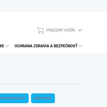
PRÁZDNY KOŠÍK
NÁKUPNÝ
KOŠÍK
IE
OCHRANA ZDRAVIA A BEZPEČNOSŤ
3M PPS S
PREDÁVANEJŠIE
ABECEDNE