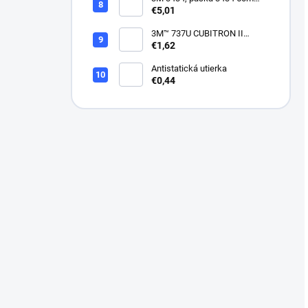
modrá
€5,01
3M™ 737U CUBITRON II
VIACDIEROVÝ BRÚSNY
€1,62
HÁROK, SUCHÝ ZIPS, 70 X
396 MM
Antistatická utierka
€0,44