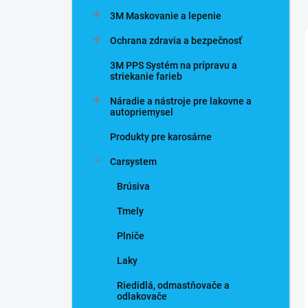
n
3M Maskovanie a lepenie
e
l
Ochrana zdravia a bezpečnosť
3M PPS Systém na prípravu a
striekanie farieb
Náradie a nástroje pre lakovne a
autopriemysel
Produkty pre karosárne
Carsystem
Brúsiva
Tmely
Plniče
Laky
Riedidlá, odmastňovače a
odlakovače