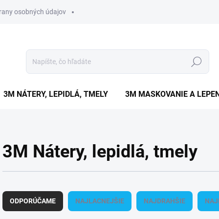
rany osobných údajov
Hľadať
3M NÁTERY, LEPIDLÁ, TMELY
3M MASKOVANIE A LEPEN
3M Nátery, lepidlá, tmely
R
a
ODPORÚČAME
NAJLACNEJŠIE
NAJDRAHŠIE
NAJ
d
e