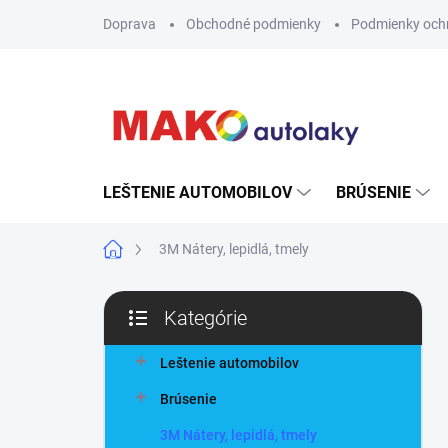
Prejsť
Doprava
Obchodné podmienky
Podmienky och
na
obsah
LEŠTENIE AUTOMOBILOV
BRÚSENIE
Domov
3M Nátery, lepidlá, tmely
B
Kategórie
o
Preskočiť
č
kategórie
n
Leštenie automobilov
ý
Brúsenie
p
a
3M Nátery, lepidlá, tmely