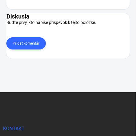
Diskusia
Buďte prvý, kto napíše príspevok k tejto položke.
Pridať komentár
Z
á
p
ä
t
i
KONTAKT
e