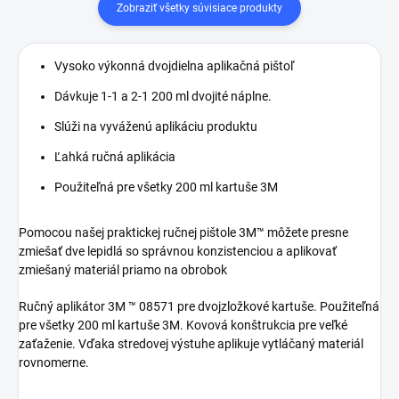
Zobraziť všetky súvisiace produkty
Vysoko výkonná dvojdielna aplikačná pištoľ
Dávkuje 1-1 a 2-1 200 ml dvojité náplne.
Slúži na vyváženú aplikáciu produktu
Ľahká ručná aplikácia
Použiteľná pre všetky 200 ml kartuše 3M
Pomocou našej praktickej ručnej pištole 3M™ môžete presne
zmiešať dve lepidlá so správnou konzistenciou a aplikovať
zmiešaný materiál priamo na obrobok
Ručný aplikátor 3M ™ 08571 pre dvojzložkové kartuše. Použiteľná
pre všetky 200 ml kartuše 3M. Kovová konštrukcia pre veľké
zaťaženie. Vďaka stredovej výstuhe aplikuje vytláčaný materiál
rovnomerne.