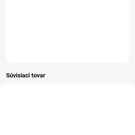
cena:
−
+
Pridať do košíka
Ručný aplikátor 3M ™ 08571 pre dvojzložkové kartuše.
DETAILNÉ INFORMÁCIE
OPÝTAŤ SA
STRÁŽIŤ
Súvisiaci tovar