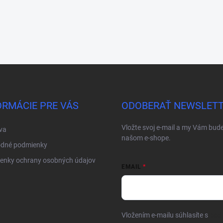
ORMÁCIE PRE VÁS
ODOBERAŤ NEWSLET
Vložte svoj e-mail a my Vám bud
va
našom e-shope.
dné podmienky
enky ochrany osobných údajov
EMAIL
Vložením e-mailu súhlasíte s
pod