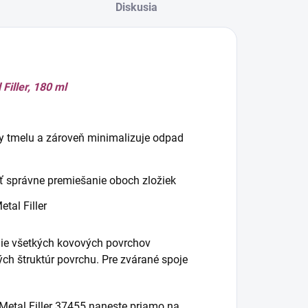
ýrobcami
Diskusia
utomobilov.
Filler, 180 ml
ky tmelu a zároveň minimalizuje odpad
ť správne premiešanie oboch zložiek
tal Filler
enie všetkých kovových povrchov
aných štruktúr povrchu. Pre zvárané spoje
etal Filler 37455 naneste priamo na