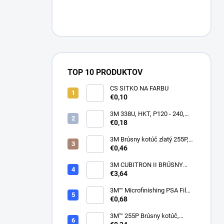
TOP 10 PRODUKTOV
CS SITKO NA FARBU
€0,10
3M 338U, HKT, P120 - 240,
150mm
€0,18
3M Brúsny kotúč zlatý 255P,
suchý zips, 15 dier, v
€0,46
zrnitostiach od P80 do P600,
150 mm
3M CUBITRON II BRÚSNY
PÁSIK, 10 X 330 MM
€3,64
3M™ Microfinishing PSA Film
Disc 268L, 9 Mic 3MIL, 37 mm
€0,68
x NH
3M™ 255P Brúsny kotúč,