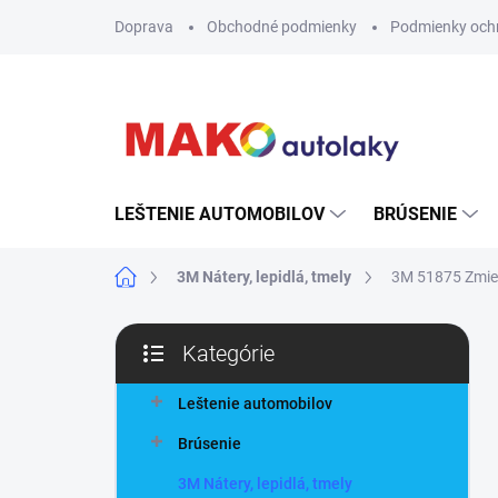
Prejsť
Doprava
Obchodné podmienky
Podmienky och
na
obsah
LEŠTENIE AUTOMOBILOV
BRÚSENIE
Domov
3M Nátery, lepidlá, tmely
3M 51875 Zmieš
B
Kategórie
o
Preskočiť
č
kategórie
n
Leštenie automobilov
ý
Brúsenie
p
a
3M Nátery, lepidlá, tmely