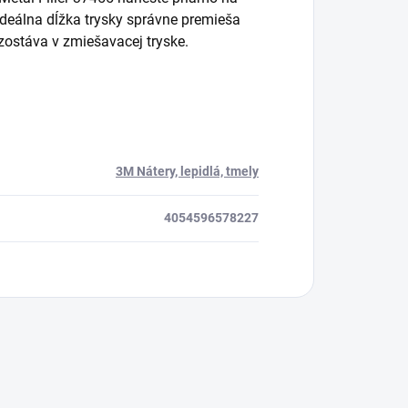
Ideálna dĺžka trysky správne premieša
zostáva v zmiešavacej tryske.
3M Nátery, lepidlá, tmely
4054596578227