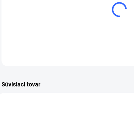
cena
DETA
Súvisiaci tovar
37455
36856