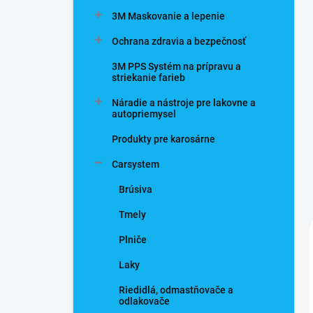
n
3M Maskovanie a lepenie
e
l
Ochrana zdravia a bezpečnosť
3M PPS Systém na prípravu a
striekanie farieb
Náradie a nástroje pre lakovne a
autopriemysel
Produkty pre karosárne
Carsystem
Brúsiva
Tmely
Plniče
Laky
Riedidlá, odmastňovače a
odlakovače