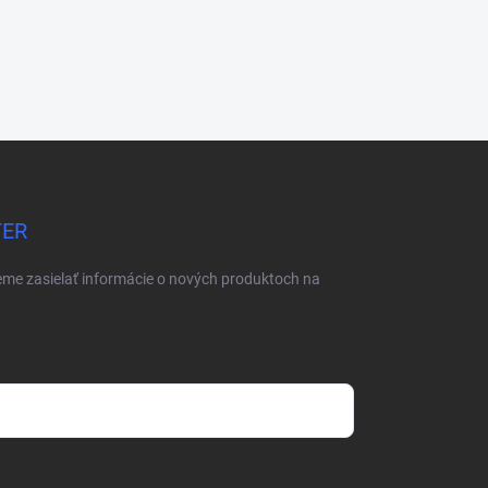
TER
eme zasielať informácie o nových produktoch na
mienkami ochrany osobných údajov