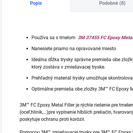
Popis
Podobné (8)
v
a
Používa sa s tmelom
3M 37455 FC Epoxy Metal 
Nanesiete priamo na opravované miesto
Ideálna dĺžka trysky správne premieša obe zlož
ktorý zostáva v zmiešavacej tryske.
Prehľadný materiál trysky umožňuje skontrolova
Optimálne premieša obe zložky 3M™ FC Epoxy Me
3M™ FC Epoxy Metal Filler je rýchle riešenie pre tmel
(oceľ,hliník,...)pre vyplnenie hlbších preliačin, tvarov
poskytuje ochranu proti korózii.
Pomocou 3M™ zmiešavacej trysky pre 3M™ FC Epoxy M