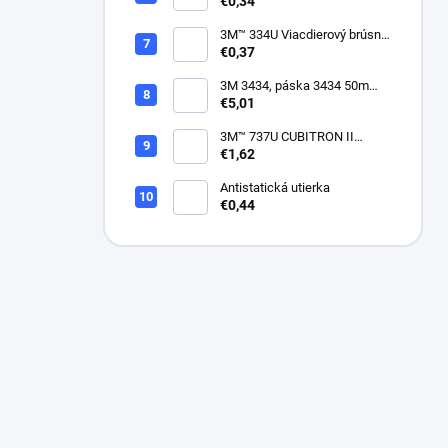
suchý zips, bez dier, 75mm
€0,34
3M™ 334U Viacdierový brúsny
kotúč Purple 75mm
€0,37
3M 3434, páska 3434 50m
modrá
€5,01
3M™ 737U CUBITRON II
VIACDIEROVÝ BRÚSNY
€1,62
HÁROK, SUCHÝ ZIPS, 70 X
396 MM
Antistatická utierka
€0,44