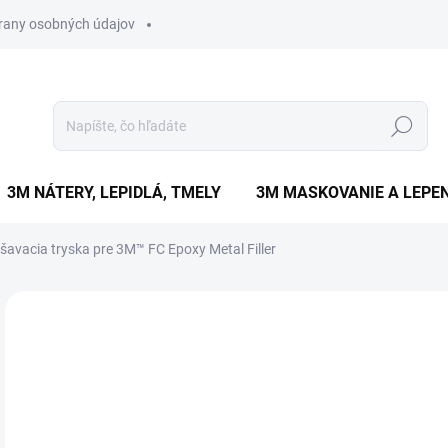
rany osobných údajov
Hľadať
3M NÁTERY, LEPIDLÁ, TMELY
3M MASKOVANIE A LEPEN
avacia tryska pre 3M™ FC Epoxy Metal Filler
Neohodnotené
Podrobnosti hodnotenia
ZNAČKA
€
€6,
Jedn
SK