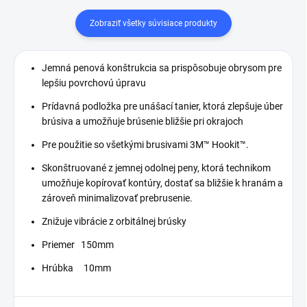
Zobraziť všetky súvisiace produkty
Jemná penová konštrukcia sa prispôsobuje obrysom pre
lepšiu povrchovú úpravu
Prídavná podložka pre unášací tanier, ktorá zlepšuje úber
brúsiva a umožňuje brúsenie bližšie pri okrajoch
Pre použitie so všetkými brusivami 3M™ Hookit™.
Skonštruované z jemnej odolnej peny, ktorá technikom
umožňuje kopírovať kontúry, dostať sa bližšie k hranám a
zároveň minimalizovať prebrusenie.
Znižuje vibrácie z orbitálnej brúsky
Priemer 150mm
Hrúbka 10mm