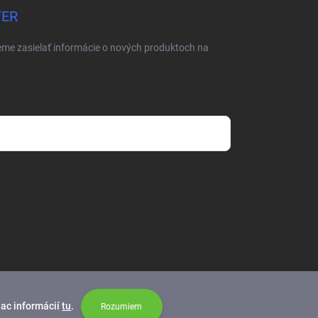
TER
eme zasielať informácie o nových produktoch na
mienkami ochrany osobných údajov
iac informácií
tu
.
Rozumiem