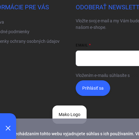
ORMÁCIE PRE VÁS
ODOBERAŤ NEWSLET
Vložte svoj e-mail a my Vám bud
va
našom e-shope.
dné podmienky
enky ochrany osobných údajov
EMAIL
Vložením e-mailu súhlasíte s
pod
Prihlásiť sa
Mako Logo
alším prechádzaním tohto webu vyjadrujete súhlas s ich používaním. V