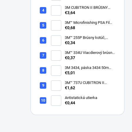
zrnitostiach od P80 do P600,
150 mm
3M CUBITRON II BRÚSNY
PÁSIK, 10 X 330 MM
€3,64
3M™ Microfinishing PSA Film
Disc 268L, 9 Mic 3MIL, 37 mm
€0,68
x NH
3M™ 255P Brúsny kotúč,
suchý zips, bez dier, 75mm
€0,34
3M™ 334U Viacdierový brúsny
kotúč Purple 75mm
€0,37
3M 3434, páska 3434 50m
modrá
€5,01
3M™ 737U CUBITRON II
VIACDIEROVÝ BRÚSNY
€1,62
HÁROK, SUCHÝ ZIPS, 70 X
396 MM
Antistatická utierka
€0,44