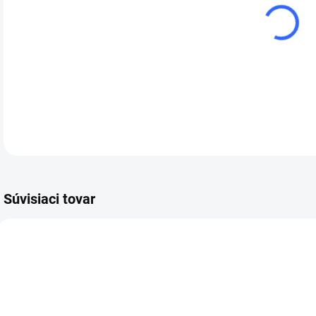
cena
DETA
Súvisiaci tovar
000236
05968