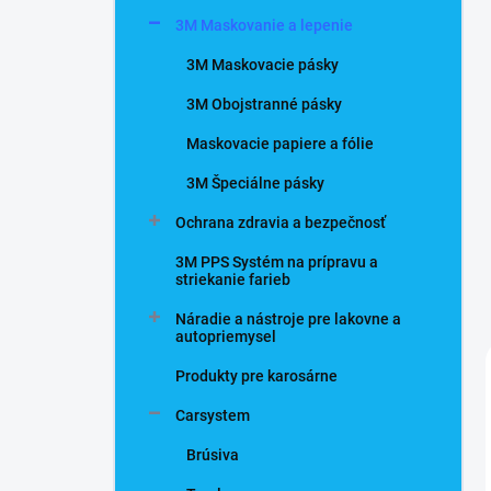
n
3M Maskovanie a lepenie
e
l
3M Maskovacie pásky
3M Obojstranné pásky
Maskovacie papiere a fólie
3M Špeciálne pásky
Ochrana zdravia a bezpečnosť
3M PPS Systém na prípravu a
striekanie farieb
Náradie a nástroje pre lakovne a
autopriemysel
Produkty pre karosárne
Carsystem
Brúsiva