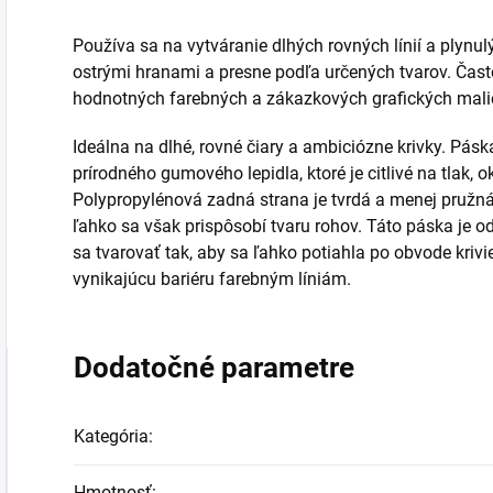
Používa sa na vytváranie dlhých rovných línií a plynul
ostrými hranami a presne podľa určených tvarov. Čast
hodnotných farebných a zákazkových grafických mali
Ideálna na dlhé, rovné čiary a ambiciózne krivky. Pás
prírodného gumového lepidla, ktoré je citlivé na tlak, o
Polypropylénová zadná strana je tvrdá a menej pružná,
ľahko sa však prispôsobí tvaru rohov. Táto páska je o
sa tvarovať tak, aby sa ľahko potiahla po obvode krivie
vynikajúcu bariéru farebným líniám.
Dodatočné parametre
Kategória
:
Hmotnosť
: