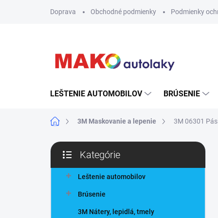
Prejsť
Doprava
Obchodné podmienky
Podmienky och
na
obsah
LEŠTENIE AUTOMOBILOV
BRÚSENIE
Domov
3M Maskovanie a lepenie
3M 06301 Pásk
B
Kategórie
o
Preskočiť
č
kategórie
n
Leštenie automobilov
ý
Brúsenie
p
a
3M Nátery, lepidlá, tmely