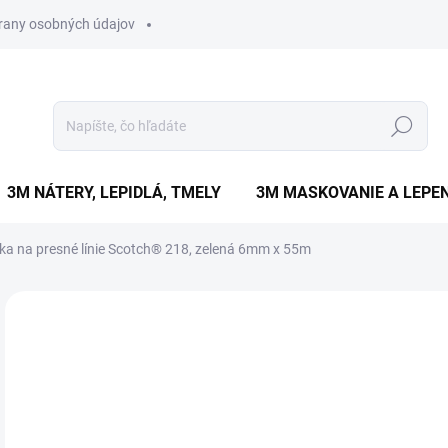
rany osobných údajov
Hľadať
3M NÁTERY, LEPIDLÁ, TMELY
3M MASKOVANIE A LEPEN
a na presné línie Scotch® 218, zelená 6mm x 55m
Neohodnotené
Podrobnosti hodnotenia
ZNAČKA
€
€13
Jedn
SK