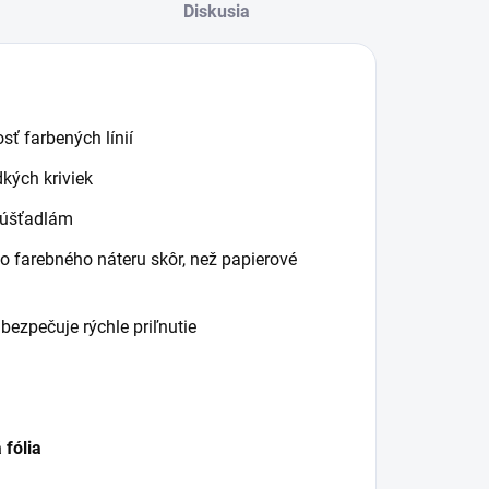
Diskusia
stôp na
lakovaných
povrchoch
vozidiel. Naša
maskovacia
ť farbených línií
fólia je prémiová
kých kriviek
plastová fólia s
zpúšťadlám
vysokou
hustotou a
o farebného náteru skôr, než papierové
vynikajúcou
priľnavosťou k
bezpečuje rýchle priľnutie
vozidlám.
 fólia