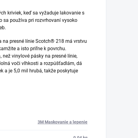
ých kriviek, keď sa vyžaduje lakovanie s
o sa používa pri rozvrhovaní vysoko
eb.
ka na presné línie Scotch® 218 má vrstvu
kamžite a isto priľne k povrchu.
 než vinylové pásky na presné línie,
dolná voči vlhkosti a rozpúšťadlám, dá
k a je 5,0 mil hrubá, takže poskytuje
3M Maskovanie a lepenie
0.04 kg