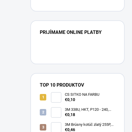
PRIJÍMAME ONLINE PLATBY
TOP 10 PRODUKTOV
CS SITKO NA FARBU
€0,10
3M 338U, HKT, P120 - 240,
150mm
€0,18
3M Brúsny kotúč zlatý 255P,
suchý zips, 15 dier, v
€0,46