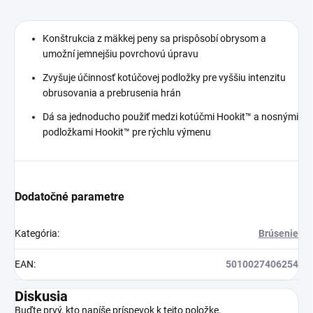
Konštrukcia z mäkkej peny sa prispôsobí obrysom a
umožní jemnejšiu povrchovú úpravu
Zvyšuje účinnosť kotúčovej podložky pre vyššiu intenzitu
obrusovania a prebrusenia hrán
Dá sa jednoducho použiť medzi kotúčmi Hookit™ a nosnými
podložkami Hookit™ pre rýchlu výmenu
Dodatočné parametre
Kategória
:
Brúsenie
EAN
:
5010027406254
Diskusia
Buďte prvý, kto napíše príspevok k tejto položke.