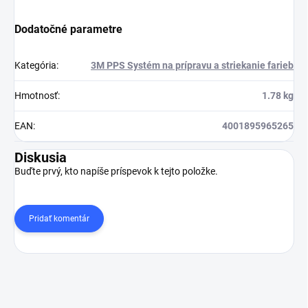
Dodatočné parametre
Kategória
:
3M PPS Systém na prípravu a striekanie farieb
Hmotnosť
:
1.78 kg
EAN
:
4001895965265
Diskusia
Buďte prvý, kto napíše príspevok k tejto položke.
Pridať komentár