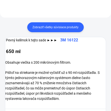
Zobraziť všetky súvisiace produkty
3M 16122
Pevný kelímok k tejto sade ►►►
650 ml
Obsahuje viečka s 200 mikrónovým filtrom.
Pištoľ na striekanie je možné vyčistiť už s 90 ml rozpúšťadla.
S
týmto jednorazovým náterovým systémom dielne často
zaznamenávajú až 70 % zníženie množstva čistiacich
rozpúšťadiel, čo sa môže premietnuť do úspor čistiacich
rozpúšťadiel, úspor pri likvidácii rozpúšťadiel a menšieho
vystavenia lakovača rozpúšťadlám.