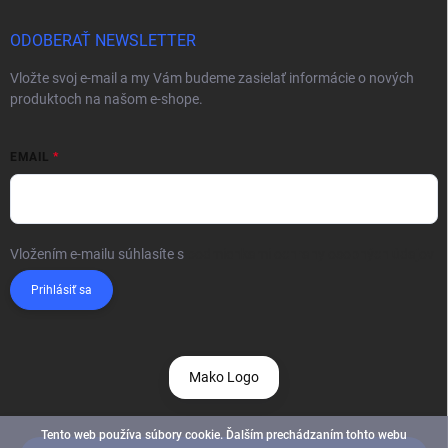
ODOBERAŤ NEWSLETTER
Vložte svoj e-mail a my Vám budeme zasielať informácie o nových
produktoch na našom e-shope.
EMAIL
Vložením e-mailu súhlasíte s
podmienkami ochrany osobných údajov
Prihlásiť sa
Mako Logo
Tento web používa súbory cookie. Ďalším prechádzaním tohto webu