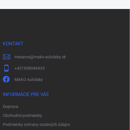
Z
á
p
ä
t
i
KONTAKT
e
mesaros
@
mako-autolaky.sk
+421908046933
MAKO Autolaky
INFORMÁCIE PRE VÁS
Doprava
Obchodné podmienky
Podmienky ochrany osobných údajov