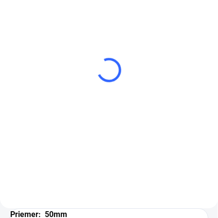
SKLADOM
(3 KS)
SKLADOM
(13 KS)
3M™45096 Podložka pod
3M 33577 Roloc Brúska
disky Roloc™, 50.8 mm,
50mm a 75mm
1/4-20 Internal
€277,32
€31,60
€225,46 bez DPH
€25,69 bez DPH
Do košíka
Do košíka
Podložka pod disky 3M™ Roloc™
3M 33577 pištolová
vzduchová Roloc Brúska s
priemer 50,8mm, 1/4 - 20 INT,
unášačmi 50mm a 75mm
tvrdá
Priemer: 50mm