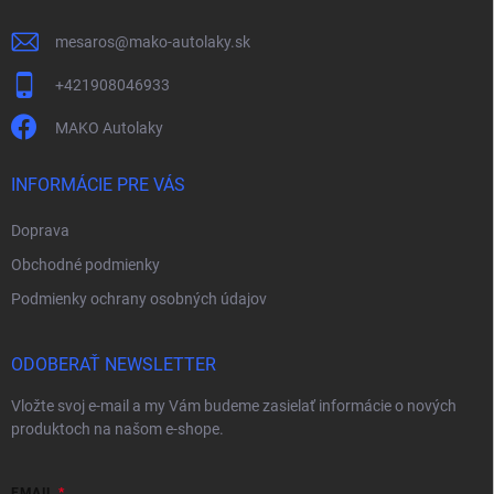
e
mesaros
@
mako-autolaky.sk
+421908046933
MAKO Autolaky
INFORMÁCIE PRE VÁS
Doprava
Obchodné podmienky
Podmienky ochrany osobných údajov
ODOBERAŤ NEWSLETTER
Vložte svoj e-mail a my Vám budeme zasielať informácie o nových
produktoch na našom e-shope.
EMAIL