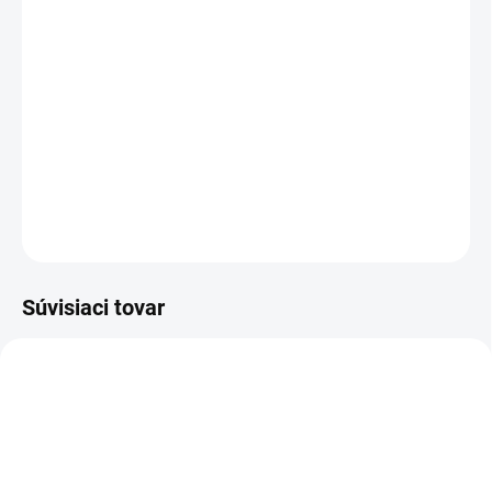
cena:
−
+
Pridať do košíka
Plátený disk 3M™ Roloc™ 361F poskytuje dobrú účinnosť za
nízke náklady. Disky, ktoré využívajú výhody systému rýchlej
výmeny Roloc™, sa vymieňajú rýchlo a jednoducho.
DETAILNÉ INFORMÁCIE
OPÝTAŤ SA
STRÁŽIŤ
Súvisiaci tovar