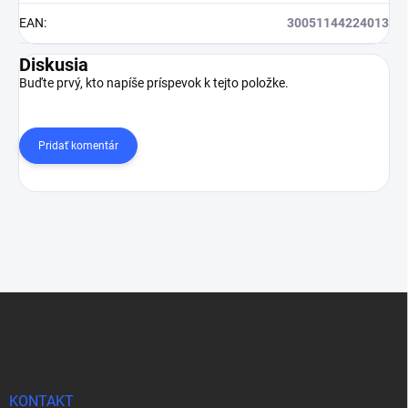
EAN
:
30051144224013
Diskusia
Buďte prvý, kto napíše príspevok k tejto položke.
Pridať komentár
Z
á
p
ä
t
i
KONTAKT