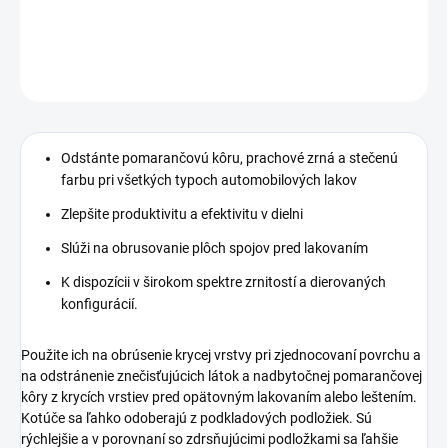
DETAILNÉ INFORMÁCIE
OPÝTAŤ SA
STRÁŽIŤ
Odstánte pomarančovú kôru, prachové zrná a stečenú
farbu pri všetkých typoch automobilových lakov
Zlepšite produktivitu a efektivitu v dielni
Slúži na obrusovanie plôch spojov pred lakovaním
K dispozícii v širokom spektre zrnitostí a dierovaných
konfigurácií.
Použite ich na obrúsenie krycej vrstvy pri zjednocovaní povrchu a
na odstránenie znečisťujúcich látok a nadbytočnej pomarančovej
kôry z krycích vrstiev pred opätovným lakovaním alebo leštením.
Kotúče sa ľahko odoberajú z podkladových podložiek. Sú
rýchlejšie a v porovnaní so zdrsňujúcimi podložkami sa ľahšie