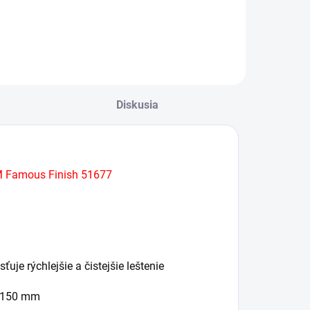
enovom podklade
vyleštenej
50 mm, 30806
karosérie
Diskusia
M Famous Finish
51677
uje rýchlejšie a čistejšie leštenie
a 150 mm