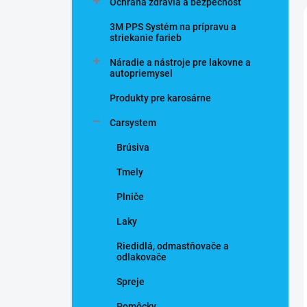
Ochrana zdravia a bezpečnosť
3M PPS Systém na prípravu a
striekanie farieb
Náradie a nástroje pre lakovne a
autopriemysel
Produkty pre karosárne
Carsystem
Brúsiva
Tmely
Plniče
Laky
Riedidlá, odmastňovače a
odlakovače
Spreje
Pomôcky