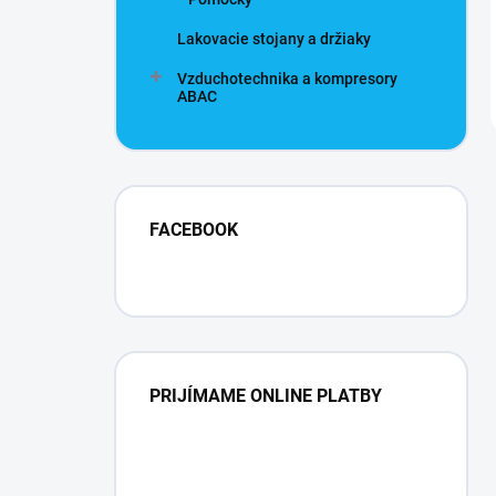
Lakovacie stojany a držiaky
Vzduchotechnika a kompresory
ABAC
FACEBOOK
PRIJÍMAME ONLINE PLATBY