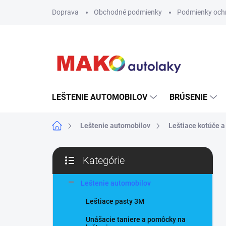
Prejsť
Doprava
Obchodné podmienky
Podmienky och
na
obsah
LEŠTENIE AUTOMOBILOV
BRÚSENIE
Domov
Leštenie automobilov
Leštiace kotúče a
B
Kategórie
o
Preskočiť
č
kategórie
n
Leštenie automobilov
ý
Leštiace pasty 3M
p
a
Unášacie taniere a pomôcky na