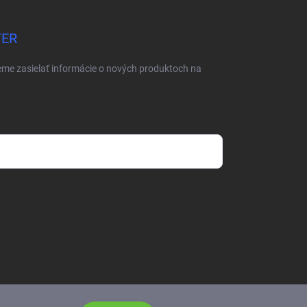
TER
eme zasielať informácie o nových produktoch na
mienkami ochrany osobných údajov