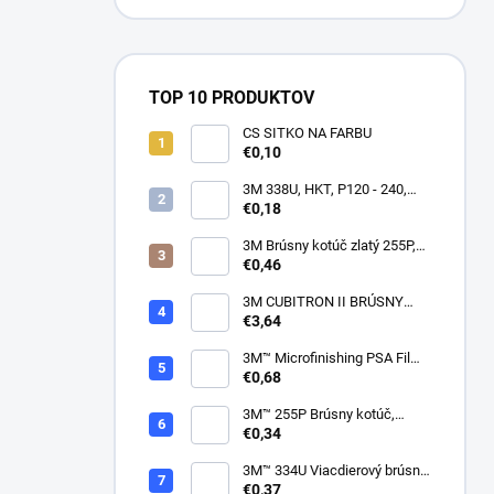
TOP 10 PRODUKTOV
CS SITKO NA FARBU
€0,10
3M 338U, HKT, P120 - 240,
150mm
€0,18
3M Brúsny kotúč zlatý 255P,
suchý zips, 15 dier, v
€0,46
zrnitostiach od P80 do P600,
150 mm
3M CUBITRON II BRÚSNY
PÁSIK, 10 X 330 MM
€3,64
3M™ Microfinishing PSA Film
Disc 268L, 9 Mic 3MIL, 37 mm
€0,68
x NH
3M™ 255P Brúsny kotúč,
suchý zips, bez dier, 75mm
€0,34
3M™ 334U Viacdierový brúsny
kotúč Purple 75mm
€0,37