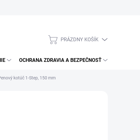
PRÁZDNY KOŠÍK
NÁKUPNÝ
KOŠÍK
IE
OCHRANA ZDRAVIA A BEZPEČNOSŤ
3M PPS S
Penový kotúč 1-Step, 150 mm
M AAD
5,10
€21,33
/ ks
,34 bez DPH