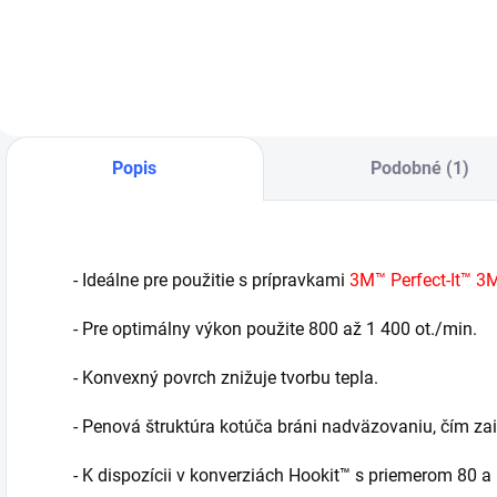
novej generácie
štandardných
p
umožňuje rýchle
dielov. Výrazne
dosiahnutie
znižujú potrebu
1
vysoko lesklého
následného
povrchu. Môžete ju
leštenia.
použiť spolu s
Trizact 8000 v
jedinom kroku.
Popis
Podobné (1)
- Ideálne pre použitie s prípravkami
3M™ Perfect-It™ 3
- Pre optimálny výkon použite 800 až 1 400 ot./min.
- Konvexný povrch znižuje tvorbu tepla.
- Penová štruktúra kotúča bráni nadväzovaniu, čím zaisť
- K dispozícii v konverziách Hookit™ s priemerom 80 