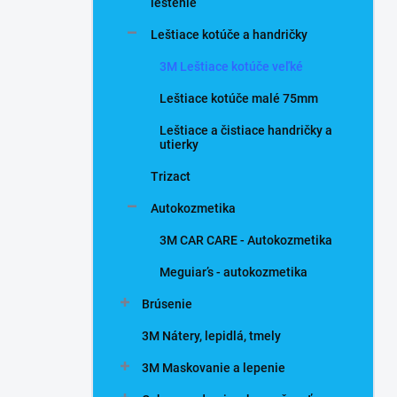
n
leštenie
e
Leštiace kotúče a handričky
l
3M Leštiace kotúče veľké
Leštiace kotúče malé 75mm
Leštiace a čistiace handričky a
utierky
Trizact
Autokozmetika
3M CAR CARE - Autokozmetika
Meguiar’s - autokozmetika
Brúsenie
3M Nátery, lepidlá, tmely
3M Maskovanie a lepenie