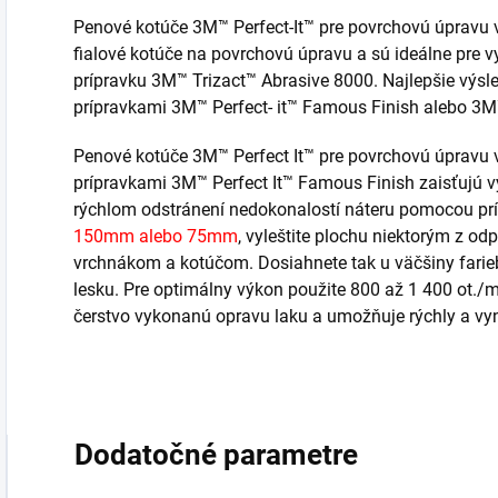
Penové kotúče 3M™ Perfect-It™ pre povrchovú úpravu 
fialové kotúče na povrchovú úpravu a sú ideálne pre
prípravku 3M™ Trizact™ Abrasive 8000. Najlepšie výsl
prípravkami 3M™ Perfect- it™ Famous Finish alebo 3M™ 
Penové kotúče 3M™ Perfect It™ pre povrchovú úpravu 
prípravkami 3M™ Perfect It™ Famous Finish zaisťujú vy
rýchlom odstránení nedokonalostí náteru pomocou pr
150mm alebo
75mm
,
vyleštite plochu niektorým z odp
vrchnákom a kotúčom. Dosiahnete tak u väčšiny farie
lesku. Pre optimálny výkon použite 800 až 1 400 ot./m
čerstvo vykonanú opravu laku a umožňuje rýchly a vyn
Dodatočné parametre