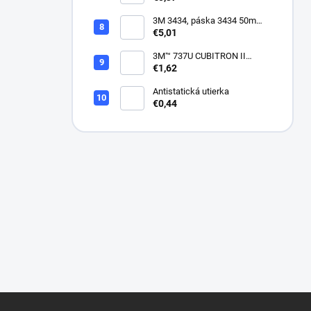
3M 3434, páska 3434 50m
modrá
€5,01
3M™ 737U CUBITRON II
VIACDIEROVÝ BRÚSNY
€1,62
HÁROK, SUCHÝ ZIPS, 70 X
396 MM
Antistatická utierka
€0,44
Z