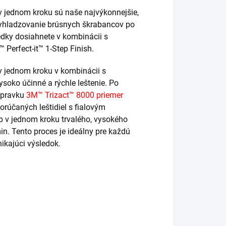
v jednom kroku sú naše najvýkonnejšie,
 vyhladzovanie brúsnych škrabancov po
edky dosiahnete v kombinácii s
Perfect-it™ 1-Step Finish.
v jednom kroku v kombinácii s
soko účinné a rýchle leštenie. Po
ípravku
3M™ Trizact™ 8000 priemer
orúčaných leštidiel s fialovým
b v jednom kroku trvalého, vysokého
in. Tento proces je ideálny pre každú
ikajúci výsledok.