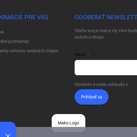
ORMÁCIE PRE VÁS
ODOBERAŤ NEWSLET
Vložte svoj e-mail a my Vám bud
va
našom e-shope.
dné podmienky
enky ochrany osobných údajov
EMAIL
Vložením e-mailu súhlasíte s
pod
Prihlásiť sa
Mako Logo