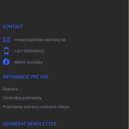
á
p
ä
t
i
KONTAKT
e
mesaros
@
mako-autolaky.sk
+421908046933
MAKO Autolaky
INFORMÁCIE PRE VÁS
Doprava
Obchodné podmienky
Podmienky ochrany osobných údajov
ODOBERAŤ NEWSLETTER