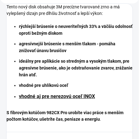
Tento nový disk obsahuje 3M precízne tvarované zrno a má
vylepšený dizajn pre dlhšiu životnosť a lepší výkon:
rýchlejší brúsenie o neuveriteľných 33% a väčšiu odolnosť
oproti bežným diskom
agresívnejší brúsenie s menším tlakom - pomáha
znižovať únavu brusičov
ideálny pre aplikácie so stredným a vysokým tlakom, pre
agresívne brúsenie, ako je odstraňovanie zvarov, zrážanie
hrán atď.
vhodné pre uhlíkovú oceľ
vhodné aj pre nerezovú oceľ INOX
S fíbrovým kotúčom 982CX Pro urobíte viac práce s menším
počtom kotúčov, ušetríte čas, peniaze a energiu
.