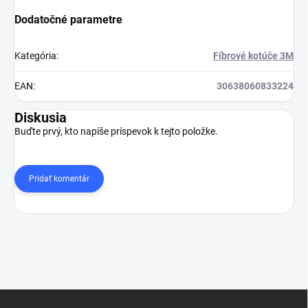
Dodatočné parametre
Kategória
:
Fíbrové kotúče 3M
EAN
:
30638060833224
Diskusia
Buďte prvý, kto napíše príspevok k tejto položke.
Pridať komentár
Z