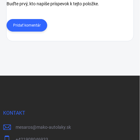
Buďte prvý, kto napíše príspevok k tejto položke.
Pridať komentár
Z
á
p
ä
t
i
KONTAKT
e
mesaros
@
mako-autolaky.sk
+421908046933