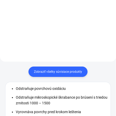
Detail
Do košíka
Čierna waflová
Oranžová vaflová
leštiaca špongia má
leštiaca špongia má
priemer 150
priemer 150
mm. Vaflované
mm. Vaflované
leštiace
penové
leštiace
penové
kotúč
e zaručujú
kotúče
zaručujú
rovnomerné a hladké
rovnomerné a hladké
rozloženie tepla.
Zobraziť všetky súvisiace produkty
rozloženie tepla.
Odstraňuje povrchovú oxidáciu
Odstraňuje mikroskopické škrabance po brúsení s triedou
zrnitosti 1000 – 1500
Vyrovnáva povrchy pred krokom leštenia