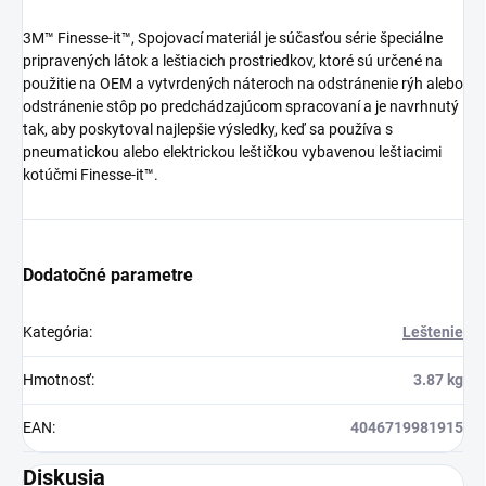
3M™ Finesse-it™, Spojovací materiál je súčasťou série špeciálne
pripravených látok a leštiacich prostriedkov, ktoré sú určené na
použitie na OEM a vytvrdených náteroch na odstránenie rýh alebo
odstránenie stôp po predchádzajúcom spracovaní a je navrhnutý
tak, aby poskytoval najlepšie výsledky, keď sa používa s
pneumatickou alebo elektrickou leštičkou vybavenou leštiacimi
kotúčmi Finesse-it™.
Dodatočné parametre
Kategória
:
Leštenie
Hmotnosť
:
3.87 kg
EAN
:
4046719981915
Diskusia