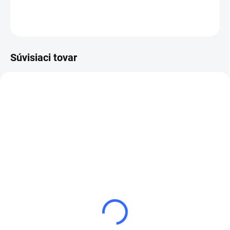
OPÝTAŤ SA
STRÁŽIŤ
Súvisiaci tovar
VYPREDANÉ
SKLADOM
(7 KS)
Leštiaci
Leštiaci
kotúč,150mm,čierny
kotúč,150mm,oranžový
€10,05
€10,31
€8,17 bez DPH
€8,38 bez DPH