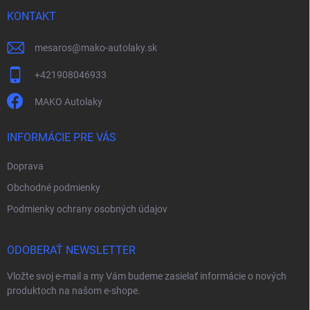
t
k
i
KONTAKT
y
e
v
ý
mesaros
@
mako-autolaky.sk
p
i
+421908046933
s
u
MAKO Autolaky
INFORMÁCIE PRE VÁS
Doprava
Obchodné podmienky
Podmienky ochrany osobných údajov
ODOBERAŤ NEWSLETTER
Vložte svoj e-mail a my Vám budeme zasielať informácie o nových
produktoch na našom e-shope.