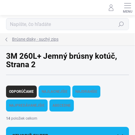
Prejsť
na
obsah
Hľadať
Brúsne disky - suchý zips
3M 260L+ Jemný brúsny kotúč
,
Strana 2
R
a
ODPORÚČAME
NAJLACNEJŠIE
NAJDRAHŠIE
d
e
NAJPREDÁVANEJŠIE
ABECEDNE
n
i
14
položiek celkom
e
p