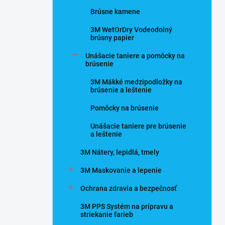
Brúsne kamene
3M WetOrDry Vodeodolný
brúsny papier
Unášacie taniere a pomôcky na
brúsenie
3M Mäkké medzipodložky na
brúsenie a leštenie
Pomôcky na brúsenie
Unášacie taniere pre brúsenie
a leštenie
3M Nátery, lepidlá, tmely
3M Maskovanie a lepenie
Ochrana zdravia a bezpečnosť
3M PPS Systém na prípravu a
striekanie farieb