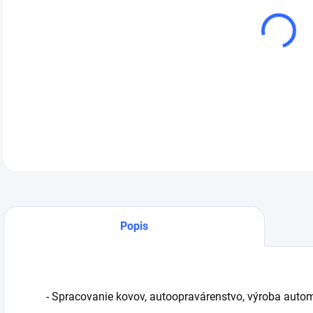
cena
Scot
DETA
Popis
- Spracovanie kovov, autoopravárenstvo, výroba autom