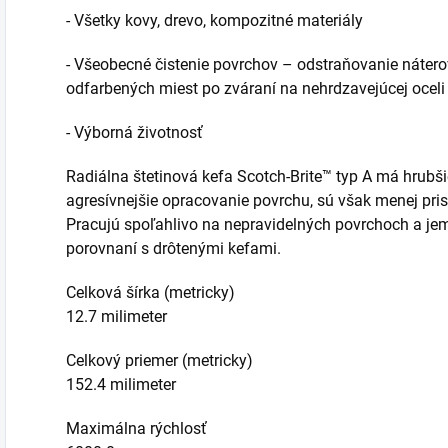
- Všetky kovy, drevo, kompozitné materiály
- Všeobecné čistenie povrchov – odstraňovanie náterov,
odfarbených miest po zváraní na nehrdzavejúcej oceli
- Výborná životnosť
Radiálna štetinová kefa Scotch-Brite™ typ A má hrubšie
agresívnejšie opracovanie povrchu, sú však menej pri
Pracujú spoľahlivo na nepravidelných povrchoch a je
porovnaní s drôtenými kefami.
Celková šírka (metricky)
12.7 milimeter
Celkový priemer (metricky)
152.4 milimeter
Maximálna rýchlosť