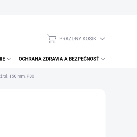
PRÁZDNY KOŠÍK
NÁKUPNÝ
KOŠÍK
IE
OCHRANA ZDRAVIA A BEZPEČNOSŤ
3M PPS S
 žltá, 150 mm, P80
:
3M ASD
140,50
/ ks
4,23 bez DPH
otková
LADOM
(1 KS)