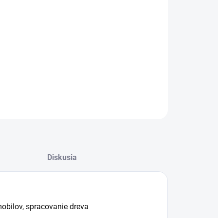
:
−
+
Pridať do košíka
ch-Brite™ Radial Bristle kefa typ A BB-ZB, žltá, 150 mm, P80
ILNÉ INFORMÁCIE
OPÝTAŤ SA
STRÁŽIŤ
Diskusia
obilov, spracovanie dreva