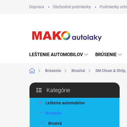
Prejsť
Doprava
Obchodné podmienky
Podmienky och
na
obsah
LEŠTENIE AUTOMOBILOV
BRÚSENIE
Domov
Brúsenie
Brusivá
3M Clean & Strip,
B
Kategórie
o
Preskočiť
č
kategórie
n
Leštenie automobilov
ý
Brúsenie
p
a
Brusivá