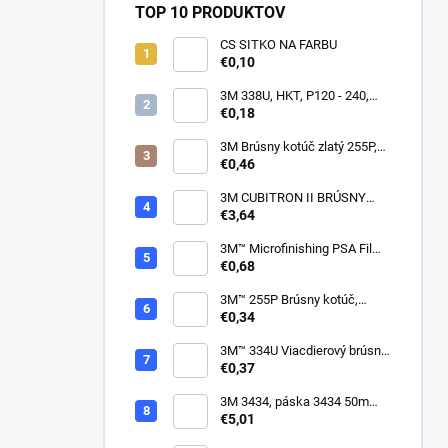
TOP 10 PRODUKTOV
CS SITKO NA FARBU
€0,10
3M 338U, HKT, P120 - 240,
150mm
€0,18
3M Brúsny kotúč zlatý 255P,
suchý zips, 15 dier, v
€0,46
zrnitostiach od P80 do P600,
150 mm
3M CUBITRON II BRÚSNY
PÁSIK, 10 X 330 MM
€3,64
3M™ Microfinishing PSA Film
Disc 268L, 9 Mic 3MIL, 37 mm
€0,68
x NH
3M™ 255P Brúsny kotúč,
suchý zips, bez dier, 75mm
€0,34
3M™ 334U Viacdierový brúsny
kotúč Purple 75mm
€0,37
3M 3434, páska 3434 50m
modrá
€5,01