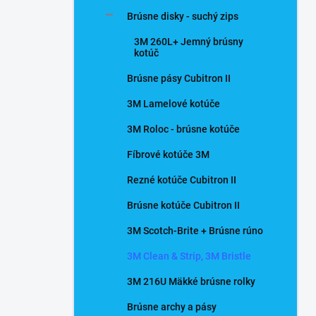
n
Brúsne disky - suchý zips
e
l
3M 260L+ Jemný brúsny
kotúč
Brúsne pásy Cubitron II
3M Lamelové kotúče
3M Roloc - brúsne kotúče
Fíbrové kotúče 3M
Rezné kotúče Cubitron II
Brúsne kotúče Cubitron II
3M Scotch-Brite + Brúsne rúno
3M Clean & Strip, 3M Bristle
3M 216U Mäkké brúsne rolky
Brúsne archy a pásy