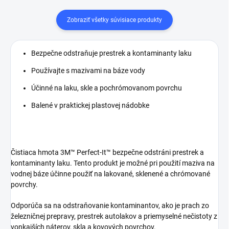
Zobraziť všetky súvisiace produkty
Bezpečne odstraňuje prestrek a kontaminanty laku
Používajte s mazivami na báze vody
Účinné na laku, skle a pochrómovanom povrchu
Balené v praktickej plastovej nádobke
Čistiaca hmota 3M™ Perfect-It™ bezpečne odstráni prestrek a
kontaminanty laku. Tento produkt je možné pri použití maziva na
vodnej báze účinne použiť na lakované, sklenené a chrómované
povrchy.
Odporúča sa na odstraňovanie kontaminantov, ako je prach zo
železničnej prepravy, prestrek autolakov a priemyselné nečistoty z
vonkajších náterov, skla a kovových povrchov.