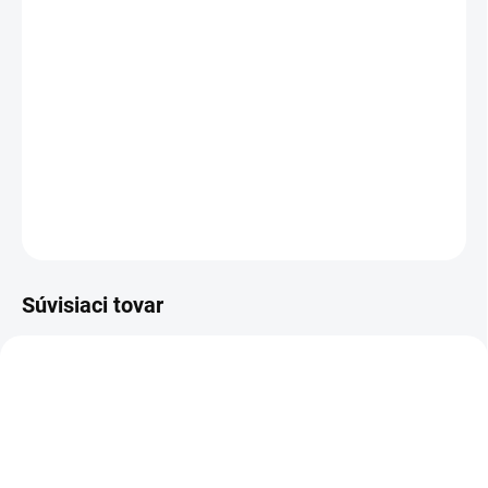
cena:
−
+
Pridať do košíka
Čistiaca hmota určená na odstraňovanie nečistôt. Doporučené
na prachové častice, prestreky. Používa sa na chrom, farbu,
sklo...Balenie: 200g
DETAILNÉ INFORMÁCIE
OPÝTAŤ SA
STRÁŽIŤ
Súvisiaci tovar
500 ML
500 ML