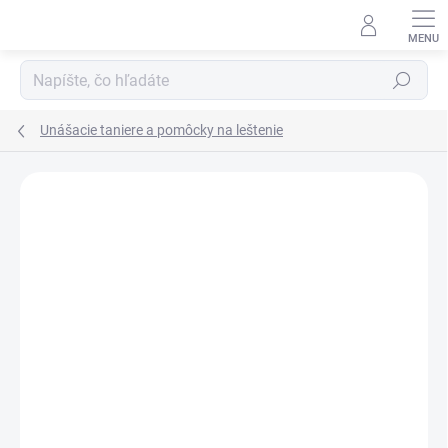
Prejsť
na
obsah
Hľadať
Unášacie taniere a pomôcky na leštenie
Neohodnotené
Podrobnosti hodnotenia
ZNAČKA:
3M AAD