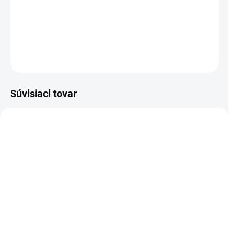
3M™ Penový leštiaci kotúč s vlnitým povrchom, žltý, 50488, 150
mm
DETAILNÉ INFORMÁCIE
OPÝTAŤ SA
STRÁŽIŤ
Súvisiaci tovar
1 L
VYPREDANÉ
SKLADOM
3M 09552 unášací tanier
(4 KS)
na leštiaci kotúč
3M 80349,Perfect it-