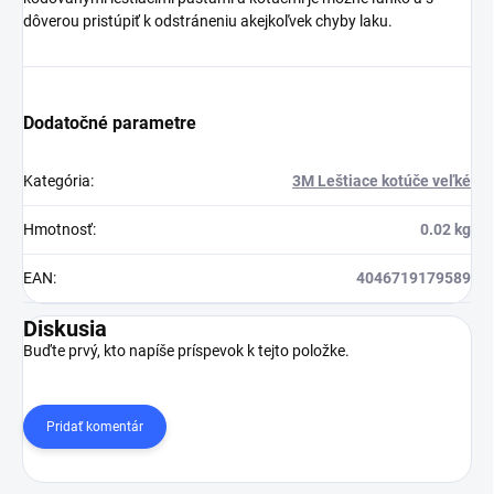
dôverou pristúpiť k odstráneniu akejkoľvek chyby laku.
Dodatočné parametre
Kategória
:
3M Leštiace kotúče veľké
Hmotnosť
:
0.02 kg
EAN
:
4046719179589
Diskusia
Buďte prvý, kto napíše príspevok k tejto položke.
Pridať komentár