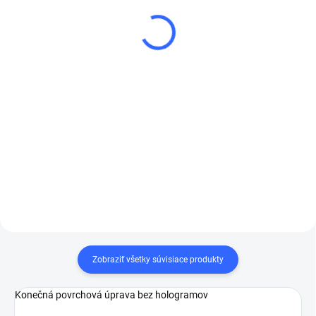
€70,02
III,Extra Fine pasta,1l,žltá
€56,93 bez DPH
€77,97
€63,39 bez DPH
Detail
Do košíka
3M™ Pasta Extra Fine je
brúsna pasta vyvinutá
špeciálne na odstránenie
mikro škrabancov zo
všetkých typov lakov.
Zobraziť všetky súvisiace produkty
Konečná povrchová úprava bez hologramov