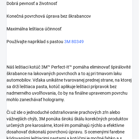
Dobrá pevnosť a životnosť
Konečná povrchová úprava bez škrabancov
Maximálna leštiaca účinnosť
Používajte napríklad s pastou
3M 80349
Náš leštiaci kotúč 3M™ Perfect-It™ pomáha eliminovať špirálovité
škrabance na lakovaných povrchoch a to aj pri tmavom laku
automobilov. Vďaka unikátne tvarovanej prednej strane, na ktorej
sa drží leštiaca pasta, kotúč aplikuje leštiaci prípravok bez
nadmerného uvoľňovania, čo by na finálne upravenom povrchu
mohlo zanechávať hologramy.
Či už ide o jednoduché odstraňovanie prachových zŕn alebo
vážnejších chýb, 3M ponúka širokú škálu korekčných produktov
určených pre karosárne, ktoré im pomáhajú rýchlo a efektívne
dosahovať dokonalú povrchovú úpravu. S ocenenými farebne
kódovanými leštiacimi pastami a kotúčmi je možné ľahko a s