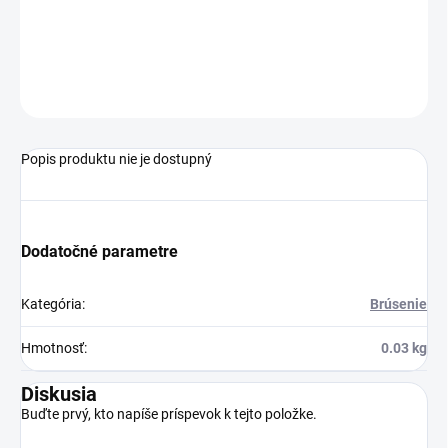
Efektívne riešenie maskovania automobilov pred striekaním.
Páska sa používa na maskovanie otvorov auta,ako sú napríklad
dvere, kapota, alebo otvor na nádrž. Rozmer 13 mm x 50 m
OPÝTAŤ SA
STRÁŽIŤ
Popis produktu nie je dostupný
Dodatočné parametre
Kategória
:
Brúsenie
Hmotnosť
:
0.03 kg
Diskusia
Buďte prvý, kto napíše príspevok k tejto položke.