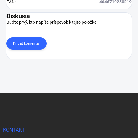
EAN
:
4046719250219
Diskusia
Buďte prvý, kto napíše príspevok k tejto položke.
Pridať komentár
Z
á
p
ä
t
i
KONTAKT
e