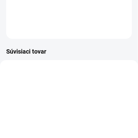
Veľkosť L
DETAILNÉ INFORMÁCIE
OPÝTAŤ SA
STRÁŽIŤ
Súvisiaci tovar
SKLADOM
SKLADOM
(3 KS)
(1 KS)
3M™ M-927, Versaflo™
3M™ Hlavový diel
Priezor, polykarbonát, s
Versaflo™ radu S,