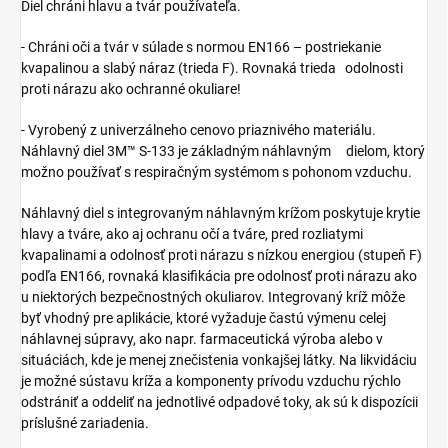
Diel chráni hlavu a tvár používateľa.
- Chráni oči a tvár v súlade s normou EN166 – postriekanie
kvapalinou a slabý náraz (trieda F). Rovnaká trieda odolnosti
proti nárazu ako ochranné okuliare!
- Vyrobený z univerzálneho cenovo priaznivého materiálu.
Náhlavný diel 3M™ S-133 je základným náhlavným dielom, ktorý
možno používať s respiračným systémom s pohonom vzduchu.
Náhlavný diel s integrovaným náhlavným krížom poskytuje krytie
hlavy a tváre, ako aj ochranu očí a tváre, pred rozliatymi
kvapalinami a odolnosť proti nárazu s nízkou energiou (stupeň F)
podľa EN166, rovnaká klasifikácia pre odolnosť proti nárazu ako
u niektorých bezpečnostných okuliarov. Integrovaný kríž môže
byť vhodný pre aplikácie, ktoré vyžaduje častú výmenu celej
náhlavnej súpravy, ako napr. farmaceutická výroba alebo v
situáciách, kde je menej znečistenia vonkajšej látky. Na likvidáciu
je možné sústavu kríža a komponenty prívodu vzduchu rýchlo
odstrániť a oddeliť na jednotlivé odpadové toky, ak sú k dispozícii
príslušné zariadenia.