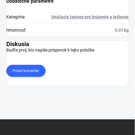
Dodatočné parametre
Kategória
:
Unášacie taniere pre brúsenie a leštenie
Hmotnosť
:
0.07 kg
Diskusia
Buďte prvý, kto napíše príspevok k tejto položke.
Pridať komentár
Z
á