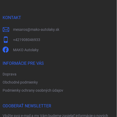
p
ä
t
i
KONTAKT
e
mesaros
@
mako-autolaky.sk
+421908046933
MAKO Autolaky
INFORMÁCIE PRE VÁS
Doprava
Obchodné podmienky
Podmienky ochrany osobných údajov
ODOBERAŤ NEWSLETTER
Vložte svoj e-mail a my Vám budeme zasielať informácie o nových