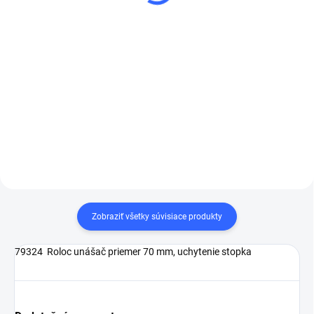
€20,71
€3,56 bez DPH
€16,84 bez DPH
Do košíka
Do košíka
3M 05532 Scotch-Brite™
Roloc™ Disk na povrchovú
Scotch-Brite™ Roloc™ Bristle
úpravu SC-DR, hnedý, 75
Disc štetinový kotúč 07529,
mm, zrnitosť -hrubá -CRS
biely, P120
Zobraziť všetky súvisiace produkty
79324 Roloc unášač priemer 70 mm, uchytenie stopka