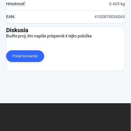
Hmotnosť
:
0.425 kg
EAN
:
4102870034263
Diskusia
Buďte prvý, kto napíše príspevok k tejto položke.
Pridať komentár
Z
á
p
ä