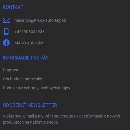
t
i
KONTAKT
e
mesaros
@
mako-autolaky.sk
+421908046933
MAKO Autolaky
INFORMÁCIE PRE VÁS
Doprava
Obchodné podmienky
Podmienky ochrany osobných údajov
ODOBERAŤ NEWSLETTER
Vložte svoj e-mail a my Vám budeme zasielať informácie o nových
produktoch na našom e-shope.