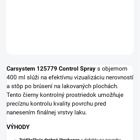
sprej
určený na presné zistenie nedostatkov v brúsenej ploche.
Tento
400 ml sprej
vám umožní okamžite odhaliť nerovnosti a
chyby pred finálnym lakovaním.
DETAILNÉ INFORMÁCIE
OPÝTAŤ SA
STRÁŽIŤ
Carsystem 125779 Control Spray
s objemom
400 ml slúži na efektívnu vizualizáciu nerovností
a stôp po brúsení na lakovaných plochách.
Tento čierny kontrolný prostriedok umožňuje
precíznu kontrolu kvality povrchu pred
nanesením finálnej vrstvy laku.
VÝHODY
Zviditeľňuje drobné škrabance
a defekty na povrchu