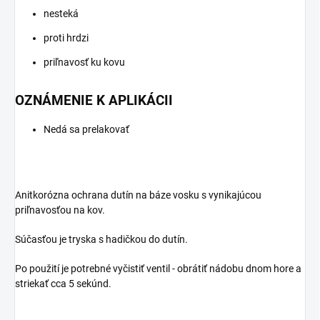
nesteká
proti hrdzi
priľnavosť ku kovu
OZNÁMENIE K APLIKÁCII
Nedá sa prelakovať
Anitkorózna ochrana dutín na báze vosku s vynikajúcou
priľnavosťou na kov.
Súčasťou je tryska s hadičkou do dutín.
Po použití je potrebné vyčistiť ventil - obrátiť nádobu dnom hore a
striekať cca 5 sekúnd.