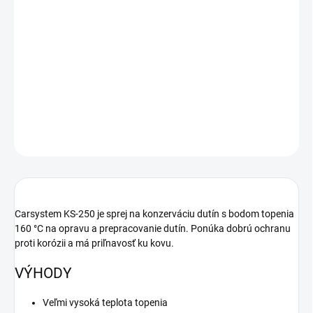
cena:
−
+
Pridať do košíka
CarSystem 126 061 hmota KS 250 ML, dutiny sprej, 500ml -
konzervácia dutín vrátane ťažko prístupných miest.
DETAILNÉ INFORMÁCIE
OPÝTAŤ SA
STRÁŽIŤ
Carsystem KS-250 je sprej na konzerváciu dutín s bodom topenia
160 °C na opravu a prepracovanie dutín.
Ponúka dobrú ochranu
proti korózii a má priľnavosť ku kovu.
VÝHODY
Veľmi vysoká teplota topenia