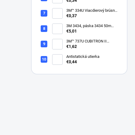
suchý zips, bez dier, 75mm
€0,34
3M™ 334U Viacdierový brúsny
kotúč Purple 75mm
€0,37
3M 3434, páska 3434 50m
modrá
€5,01
3M™ 737U CUBITRON II
VIACDIEROVÝ BRÚSNY
€1,62
HÁROK, SUCHÝ ZIPS, 70 X
396 MM
Antistatická utierka
€0,44