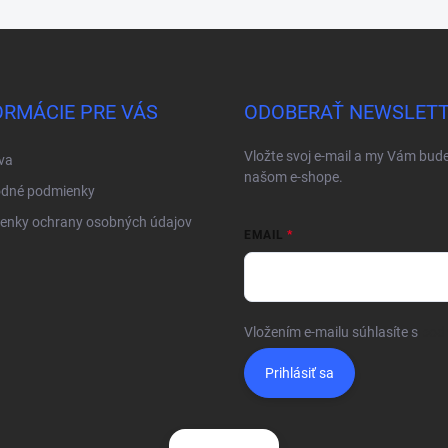
ORMÁCIE PRE VÁS
ODOBERAŤ NEWSLET
Vložte svoj e-mail a my Vám bud
va
našom e-shope.
dné podmienky
enky ochrany osobných údajov
EMAIL
Vložením e-mailu súhlasíte s
pod
Prihlásiť sa