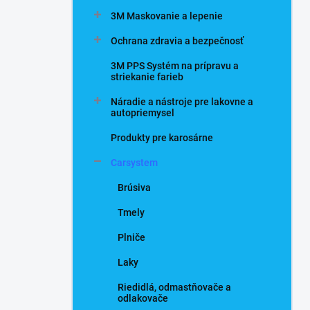
n
3M Maskovanie a lepenie
e
l
Ochrana zdravia a bezpečnosť
3M PPS Systém na prípravu a
striekanie farieb
Náradie a nástroje pre lakovne a
autopriemysel
Produkty pre karosárne
Carsystem
Brúsiva
Tmely
Plniče
Laky
Riedidlá, odmastňovače a
odlakovače