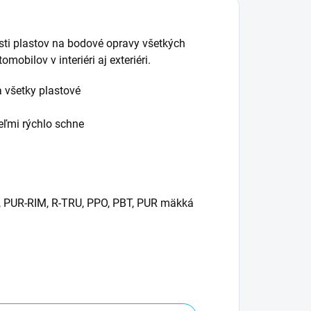
osti plastov na bodové opravy všetkých
bilov v interiéri aj exteriéri.
a všetky plastové
eľmi rýchlo schne
N, PUR-RIM, R-TRU, PPO, PBT, PUR mäkká