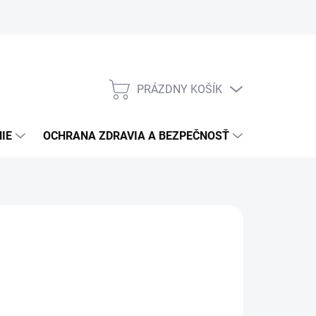
PRÁZDNY KOŠÍK
NÁKUPNÝ
KOŠÍK
IE
OCHRANA ZDRAVIA A BEZPEČNOSŤ
3M PPS S
ARSYSTEM
8,04
/ ks
54 bez DPH
otková
LADOM
(15 KS)