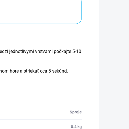
l
edzi jednotlivými vrstvami počkajte 5-10
 dnom hore a striekať cca 5 sekúnd.
Spreje
0.4 kg