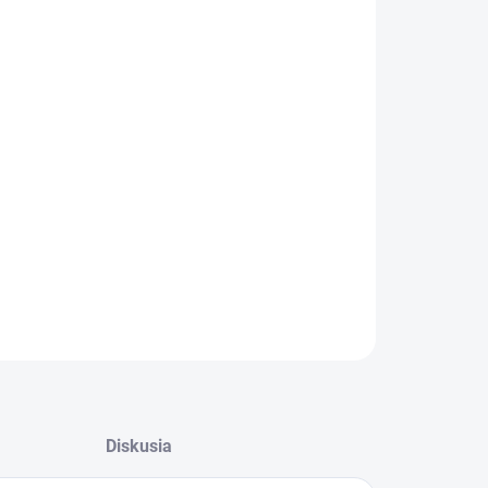
:
−
+
Pridať do košíka
ystem 145986 Plastic primer-základ na plast 400ml
ILNÉ INFORMÁCIE
OPÝTAŤ SA
STRÁŽIŤ
Diskusia