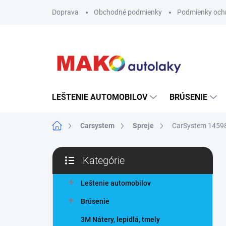
Prejsť
Doprava
Obchodné podmienky
Podmienky och
na
obsah
LEŠTENIE AUTOMOBILOV
BRÚSENIE
Domov
Carsystem
Spreje
CarSystem 145986
B
Kategórie
o
Preskočiť
č
kategórie
n
Leštenie automobilov
ý
Brúsenie
p
a
3M Nátery, lepidlá, tmely