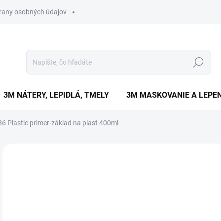
rany osobných údajov
Hľadať
3M NÁTERY, LEPIDLÁ, TMELY
3M MASKOVANIE A LEPEN
 Plastic primer-základ na plast 400ml
1 hodnotenie
Podrobnosti hodnotenia
ZNAČKA:
C
€
€6,
Jedn
SK