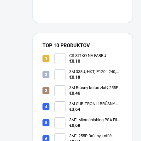
TOP 10 PRODUKTOV
CS SITKO NA FARBU
€0,10
3M 338U, HKT, P120 - 240,
150mm
€0,18
3M Brúsny kotúč zlatý 255P,
suchý zips, 15 dier, v
€0,46
zrnitostiach od P80 do P600,
150 mm
3M CUBITRON II BRÚSNY
PÁSIK, 10 X 330 MM
€3,64
3M™ Microfinishing PSA Film
Disc 268L, 9 Mic 3MIL, 37 mm
€0,68
x NH
3M™ 255P Brúsny kotúč,