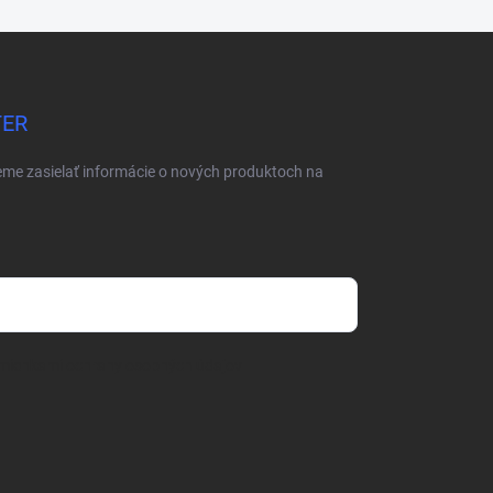
TER
eme zasielať informácie o nových produktoch na
mienkami ochrany osobných údajov