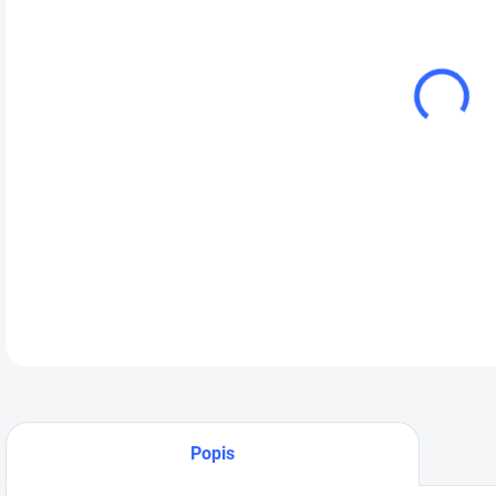
cena
CarS
DETA
Popis