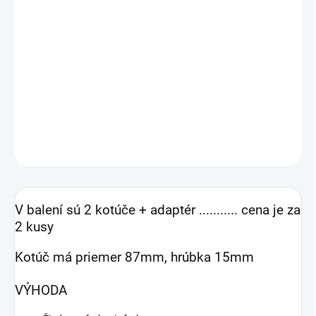
Odstraňovač lepiacej pásky Carsystem Tape Off Disc
Premium, je odstraňovací kotúč na rýchle a bezo zvyškov
odstránenie nálepiek, ozdobných prúžkov, obtlačkov a
pod.
DETAILNÉ INFORMÁCIE
OPÝTAŤ SA
STRÁŽIŤ
V balení sú 2 kotúče + adaptér ........... cena je za
2 kusy
Kotúč má priemer 87mm, hrúbka 15mm
VÝHODA