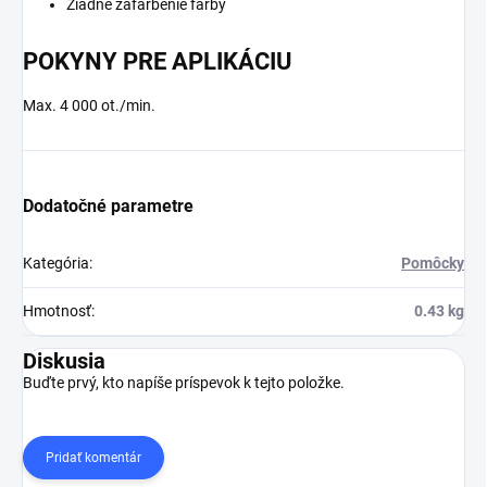
Žiadne zafarbenie farby
POKYNY PRE APLIKÁCIU
Max. 4 000 ot./min.
Dodatočné parametre
Kategória
:
Pomôcky
Hmotnosť
:
0.43 kg
Diskusia
Buďte prvý, kto napíše príspevok k tejto položke.
Pridať komentár