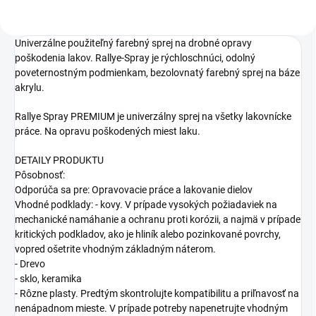
Univerzálne použiteľný farebný sprej na drobné opravy
poškodenia lakov.
Rallye-Spray je rýchloschnúci, odolný
poveternostným podmienkam, bezolovnatý farebný sprej na báze
akrylu.
Rallye Spray PREMIUM je univerzálny sprej na všetky lakovnícke
práce. Na opravu poškodených miest laku.
DETAILY PRODUKTU
Pôsobnosť:
Odporúča sa pre: Opravovacie práce a lakovanie dielov
Vhodné podklady: - kovy. V prípade vysokých požiadaviek na
mechanické namáhanie a ochranu proti korózii, a najmä v prípade
kritických podkladov, ako je hliník alebo pozinkované povrchy,
vopred ošetrite vhodným základným náterom.
- Drevo
- sklo, keramika
- Rôzne plasty. Predtým skontrolujte kompatibilitu a priľnavosť na
nenápadnom mieste. V prípade potreby napenetrujte vhodným