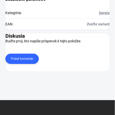
Kategória
:
Spreje
EAN
:
Zvoľte variant
Diskusia
Buďte prvý, kto napíše príspevok k tejto položke.
Pridať komentár
Z
á
p