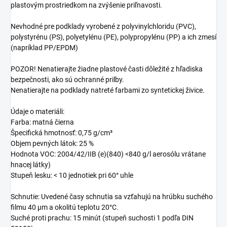
plastovým prostriedkom na zvýšenie priľnavosti.
Nevhodné pre podklady vyrobené z polyvinylchloridu (PVC),
polystyrénu (PS), polyetylénu (PE), polypropylénu (PP) a ich zmesí
(napríklad PP/EPDM)
POZOR! Nenatierajte žiadne plastové časti dôležité z hľadiska
bezpečnosti, ako sú ochranné prilby.
Nenatierajte na podklady natreté farbami zo syntetickej živice.
Údaje o materiáli:
Farba: matná čierna
Špecifická hmotnosť: 0,75 g/cm³
Objem pevných látok: 25 %
Hodnota VOC: 2004/42/IIB (e)(840) <840 g/l aerosólu vrátane
hnacej látky)
Stupeň lesku: < 10 jednotiek pri 60° uhle
Schnutie: Uvedené časy schnutia sa vzťahujú na hrúbku suchého
filmu 40 µm a okolitú teplotu 20°C.
Suché proti prachu: 15 minút (stupeň suchosti 1 podľa DIN