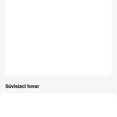
cena:
VARIANT
−
+
Pridať do košíka
Carsystem Rallye Spray je akrylový sprej na retušovanie
poškodených miest laku.
Rallye Spray rýchlo schne a možno ho
leštiť.
DETAILNÉ INFORMÁCIE
OPÝTAŤ SA
STRÁŽIŤ
Súvisiaci tovar