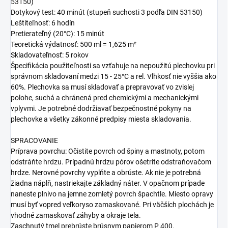
53150)
Dotykový test: 40 minút (stupeň suchosti 3 podľa DIN 53150)
Leštiteľnosť: 6 hodín
Pretierateľný (20°C): 15 minút
Teoretická výdatnosť: 500 ml = 1,625 m²
Skladovateľnosť: 5 rokov
Špecifikácia použiteľnosti sa vzťahuje na nepoužitú plechovku pri
správnom skladovaní medzi 15 - 25°C a rel. Vlhkosť nie vyššia ako
60%. Plechovka sa musí skladovať a prepravovať vo zvislej
polohe, suchá a chránená pred chemickými a mechanickými
vplyvmi. Je potrebné dodržiavať bezpečnostné pokyny na
plechovke a všetky zákonné predpisy miesta skladovania.
SPRACOVANIE
Príprava povrchu: Očistite povrch od špiny a mastnoty, potom
odstráňte hrdzu. Prípadnú hrdzu pórov ošetrite odstraňovačom
hrdze. Nerovné povrchy vyplňte a obrúste. Ak nie je potrebná
žiadna náplň, nastriekajte základný náter. V opačnom prípade
naneste plnivo na jemne zomletý povrch špachtle. Miesto opravy
musí byť vopred veľkoryso zamaskované. Pri väčších plochách je
vhodné zamaskovať záhyby a okraje tela.
Zaschnutý tmel prebrúste brúsnym papierom P 400.