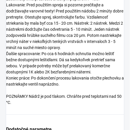
Lakovanie: Pred použitím spreja si pozorne prečítajte a
dodržiavajte varovné texty! Pred použitím nádobu 2 minúty dobre
pretrepte. Otestujte sprej, skontrolujte farbu. Vzdialenosť
striekania by mala byť cca 15 - 20 cm. Nástrek: 2 nástrek. Medzi 2
nástrekmi dodržujte čas odvetrania 5 - 10 minút. Jeden nástrek
zodpovedá hrúbke suchého filmu cca 20 µm. Potom nastriekajte
vrchný náter v niekoľkých tenkých vrstvách v intervaloch 3 - 5
minút na suché miesto opravy.
Ďalšie spracovanie: Po cca 6 hodinách schnutia možno leštiť
bežne dostupnými leštidlami. Dá sa kedykoľvek pretrieť sama
sebou. V prípade potreby môže byť prelakovaný komerčne
dostupnými 1K alebo 2K bezfarebnými nátermi.
Koniec práce: Po dokončení procesu lakovania otočte plechovku a
nastriekajte ventil naprázdno.
POZNÁMKY Nádrž je pod tlakom. Chráňte pred teplotami nad 50
°C.
Dodatočné parametre