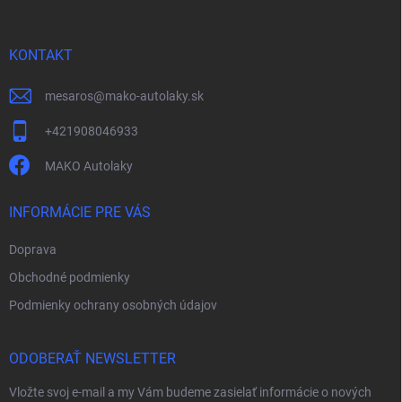
ä
t
i
KONTAKT
e
mesaros
@
mako-autolaky.sk
+421908046933
MAKO Autolaky
INFORMÁCIE PRE VÁS
Doprava
Obchodné podmienky
Podmienky ochrany osobných údajov
ODOBERAŤ NEWSLETTER
Vložte svoj e-mail a my Vám budeme zasielať informácie o nových