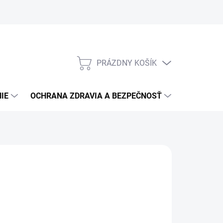
PRÁZDNY KOŠÍK
NÁKUPNÝ
KOŠÍK
IE
OCHRANA ZDRAVIA A BEZPEČNOSŤ
3M PPS S
ARSYSTEM
76,89
/ ks
,51 bez DPH
otková
PREDANÉ