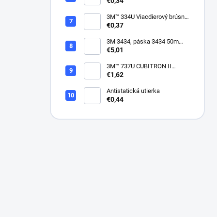
suchý zips, bez dier, 75mm
€0,34
3M™ 334U Viacdierový brúsny
kotúč Purple 75mm
€0,37
3M 3434, páska 3434 50m
modrá
€5,01
3M™ 737U CUBITRON II
VIACDIEROVÝ BRÚSNY
€1,62
HÁROK, SUCHÝ ZIPS, 70 X
396 MM
Antistatická utierka
€0,44