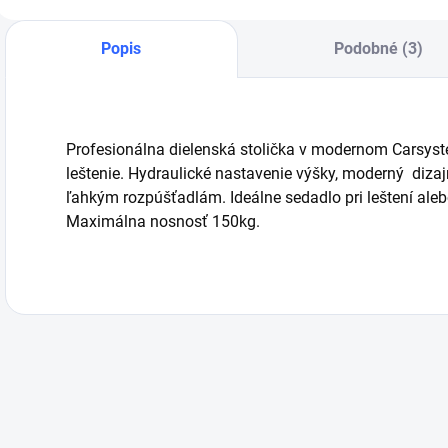
zavesenie
a
prostredí lakovní a
p
pohodlnú
dielní. Zariadenie
k
Popis
Podobné (3)
manipuláciu s
predstavuje
p
lakovanými
spoľahlivé riešenie
l
prvkami.
pre
udržiavanie
striekacích pištolí
Profesionálna dielenská stolička v modernom Carsysté
v optimálnom
leštenie. Hydraulické nastavenie výšky, moderný dizaj
stave.
ľahkým rozpúšťadlám. Ideálne sedadlo pri leštení ale
Maximálna nosnosť 150kg.