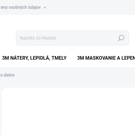
rany osobných údajov
Hľadať
3M NÁTERY, LEPIDLÁ, TMELY
3M MASKOVANIE A LEPEN
o dielne
1 hodnotenie
Podrobnosti hodnotenia
ZNAČKA:
C
€
€62
Jedn
VY