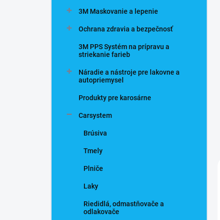
n
3M Maskovanie a lepenie
e
l
Ochrana zdravia a bezpečnosť
3M PPS Systém na prípravu a
striekanie farieb
Náradie a nástroje pre lakovne a
autopriemysel
Produkty pre karosárne
Carsystem
Brúsiva
Tmely
Plniče
Laky
Riedidlá, odmastňovače a
odlakovače