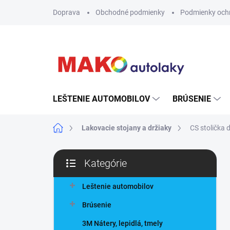
Prejsť
Doprava
Obchodné podmienky
Podmienky och
na
obsah
LEŠTENIE AUTOMOBILOV
BRÚSENIE
Domov
Lakovacie stojany a držiaky
CS stolička d
B
Kategórie
o
Preskočiť
č
kategórie
n
Leštenie automobilov
ý
Brúsenie
p
a
3M Nátery, lepidlá, tmely