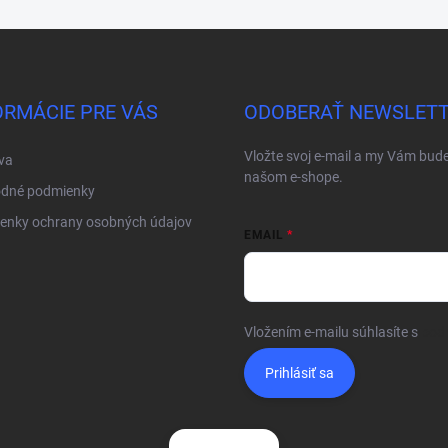
ORMÁCIE PRE VÁS
ODOBERAŤ NEWSLET
Vložte svoj e-mail a my Vám bud
va
našom e-shope.
dné podmienky
enky ochrany osobných údajov
EMAIL
Vložením e-mailu súhlasíte s
pod
Prihlásiť sa