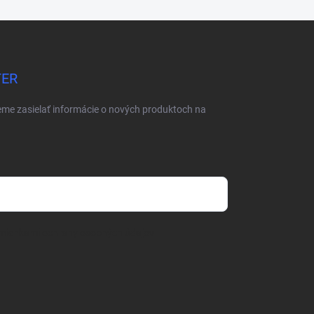
TER
eme zasielať informácie o nových produktoch na
mienkami ochrany osobných údajov