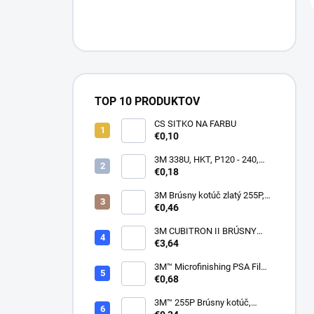
TOP 10 PRODUKTOV
CS SITKO NA FARBU
€0,10
3M 338U, HKT, P120 - 240,
150mm
€0,18
3M Brúsny kotúč zlatý 255P,
suchý zips, 15 dier, v
€0,46
zrnitostiach od P80 do P600,
150 mm
3M CUBITRON II BRÚSNY
PÁSIK, 10 X 330 MM
€3,64
3M™ Microfinishing PSA Film
Disc 268L, 9 Mic 3MIL, 37 mm
€0,68
x NH
3M™ 255P Brúsny kotúč,