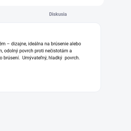
riamo na
rolky so šírkou
ovovom povrchu
Diskusia
do 40 cm
.
racovného stola či
Zabezpečuje
akovacej kabíny.
efektívnu
manipuláciu s
m – dizajne, ideálna na brúsenie alebo
papierom priamo
n, odolný povrch proti nečistotám a
v lakovni a
bo brúsení. Umývateľný, hladký povrch.
udržuje poriadok
na pracovisku.