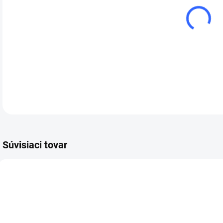
cena
Pro
Nos
CA
DETA
Súvisiaci tovar
UP
FF8