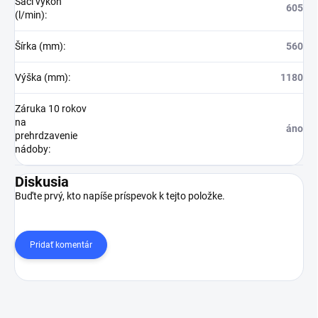
Sací výkon
605
(l/min)
:
Šírka (mm)
:
560
Výška (mm)
:
1180
Záruka 10 rokov
na
áno
prehrdzavenie
nádoby
:
Diskusia
Buďte prvý, kto napíše príspevok k tejto položke.
Pridať komentár