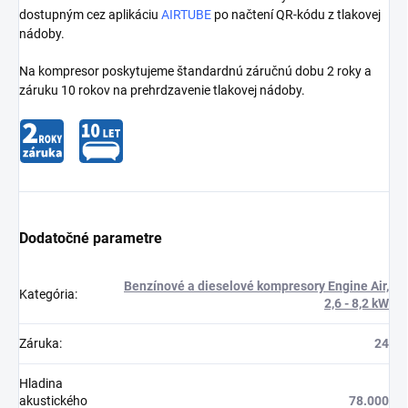
dostupným cez aplikáciu
AIRTUBE
po načtení QR-kódu z tlakovej
nádoby.
Na kompresor poskytujeme štandardnú záručnú dobu 2 roky a
záruku 10 rokov na prehrdzavenie tlakovej nádoby.
Dodatočné parametre
Benzínové a dieselové kompresory Engine Air,
Kategória
:
2,6 - 8,2 kW
Záruka
:
24
Hladina
akustického
78.000