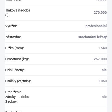
Tlaková nádoba
270.000
(l)
:
Využitie
:
profesionální
Zástavba
:
stacionární ležatý
Dĺžka (mm)
:
1540
Hmotnosť (kg)
:
257.000
Odhlučnený
:
nie
Otáčky (ot/min)
:
1060
Predĺženie
záruky na dobu
nie
3 rokov
: