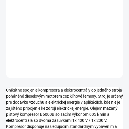
cena:
Kombinace kompresora s dieselovým motorem a
elektrocentrály určená pre nasazení ve stavebnictví,
zemědělství a v mobilnéch službách. Stacionární piestový
kompresor s dodávaným tlakom 14 bar s príkonom
motora 7,5 kW a s tlakovou nádobou s objemom 270
litrov. Elektrocentrála se 2 zásuvkami 400/230 V.
DETAILNÉ INFORMÁCIE
OPÝTAŤ SA
STRÁŽIŤ
Unikátne spojenie kompresora a elektrocentrály do jedného stroja
poháněné dieselovým motorem cez klínové řemeny. Stroj je určený
pre dodávku vzduchu a elektrickej energie v aplikáciích, kde nie je
zajištěno pripojenie ke zdroji elektrickej energie. Olejem mazaný
pístový kompresor B6000B so sacím výkonom 605 l/min a
elektrocentrála so dvoma zásuvkami 1x 400 V / 1x 230 V.
Kompresor disponuje nasledujúcim štandardným vybavením a