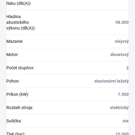
tlaku (dB(A))
:
Hladina
akustického
98.000
výkonu (dB(A))
:
Mazanie
:
olejový
Motor
:
dieselový
Počet stupňov
:
2
Pohon
:
stacionární ležatý
Príkon (kW)
:
7.500
Rozbeh stroja
:
elektrický
Sušička
:
nie
Tlak (bar)
:
10.000