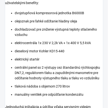
uživatelskými benefity:
dvojstupňová kompresorová jednotka B6000B
olejoznak pre ľahké odčítanie hladiny oleja
dochladzovač pre zníženie výstupná teploty stlačeného
vzduchu
elektrocentrála 1x 230 V 2,2k VA + 1x 400 V 5,5 kVA
dieselový motor Kohler KD15-440
elektrický startér
centrální panel so 2 výstupy cez štandardnú rýchlospojku
DN7,2, regulátorem tlaku a zapuštěnými manometre pre
odčítanie hodnoty výstupného tlaku a tlaku vo vzdušníku
tlaková nádoba s objemom 270 litrov
manuálny ventilek pre odpúšťanie kondenzátu
Jednoduchá inštalácia a údržba vďaka servisným videám