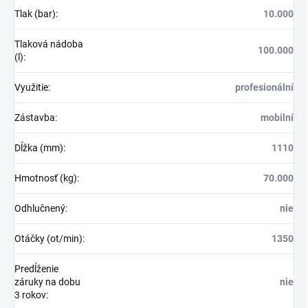
Tlak (bar)
:
10.000
Tlaková nádoba
100.000
(l)
:
Využitie
:
profesionální
Zástavba
:
mobilní
Dĺžka (mm)
:
1110
Hmotnosť (kg)
:
70.000
Odhlučnený
:
nie
Otáčky (ot/min)
:
1350
Predĺženie
záruky na dobu
nie
3 rokov
: