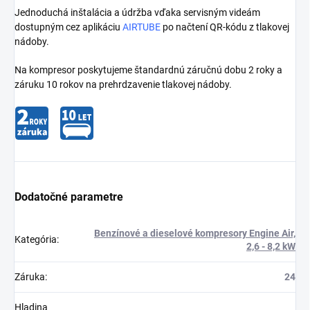
Jednoduchá inštalácia a údržba vďaka servisným videám
dostupným cez aplikáciu
AIRTUBE
po načtení QR-kódu z tlakovej
nádoby.
Na kompresor poskytujeme štandardnú záručnú dobu 2 roky a
záruku 10 rokov na prehrdzavenie tlakovej nádoby.
Dodatočné parametre
Benzínové a dieselové kompresory Engine Air,
Kategória
:
2,6 - 8,2 kW
Záruka
:
24
Hladina