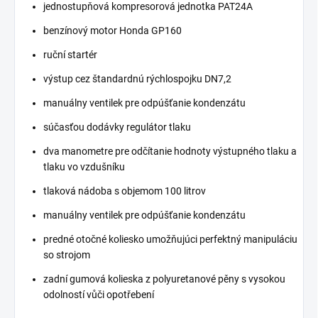
jednostupňová kompresorová jednotka PAT24A
benzínový motor Honda GP160
ruční startér
výstup cez štandardnú rýchlospojku DN7,2
manuálny ventilek pre odpúšťanie kondenzátu
súčasťou dodávky regulátor tlaku
dva manometre pre odčítanie hodnoty výstupného tlaku a
tlaku vo vzdušníku
tlaková nádoba s objemom 100 litrov
manuálny ventilek pre odpúšťanie kondenzátu
predné otočné koliesko umožňujúci perfektný manipuláciu
so strojom
zadní gumová kolieska z polyuretanové pěny s vysokou
odolností vůči opotřebení