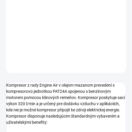
cena:
piestový kompresor s benzínovým motorem s výstupným
tlakom 10 bar určený pre nasazení ve stavebnictví,
zemědělství a v mobilnéch službách. Mobilné prevedenie
nezávislé na zdroji elektrické energie s príkonom motora
3,5 kW a s tlakovou nádobou s objemom 100 litrov.
DETAILNÉ INFORMÁCIE
OPÝTAŤ SA
STRÁŽIŤ
Kompresor z rady Engine Air v olejom mazanom prevedení s
kompresorovú jednotkou PAT24A spojenou s benzínovým
motorem pomocou klinových remeňov. Kompresor poskytuje sací
výkon 320 l/min a je určený pre dodávku vzduchu v aplikáciích,
kde nie je možné kompresor připojit ke zdroji elektrickej energie.
Kompresor disponuje nasledujúcim štandardným vybavením a
uživatelskými benefity: