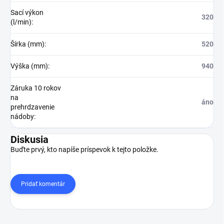
Sací výkon
320
(l/min)
:
Šírka (mm)
:
520
Výška (mm)
:
940
Záruka 10 rokov
na
áno
prehrdzavenie
nádoby
:
Diskusia
Buďte prvý, kto napíše príspevok k tejto položke.
Pridať komentár