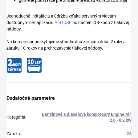
gumené podstavce pre zníženie přenosu vibrácií zo stroja
Jednoduchá inštalácia a údržba vďaka servisným videám
dostupným cez aplikáciu
AIRTUBE
po načtení QR-kódu z tlakovej
nádoby.
Na kompresor poskytujeme štandardnú záručnú dobu 2 roky a
záruku 10 rokov na prehrdzavenie tlakovej nádoby.
Dodatočné parametre
Benzínové a dieselové kompresory Engine Air,
Kategória
:
2,6 - 8,2 kW
Záruka
:
24