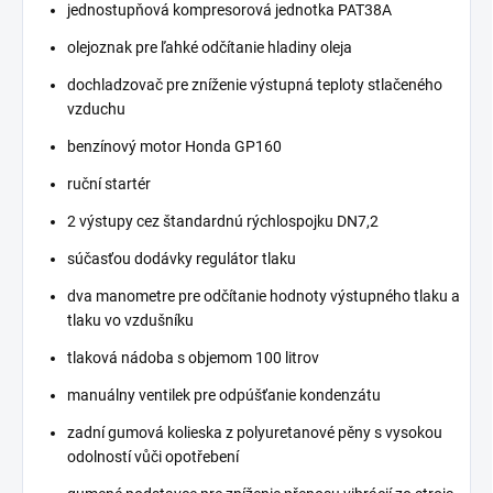
jednostupňová kompresorová jednotka PAT38A
olejoznak pre ľahké odčítanie hladiny oleja
dochladzovač pre zníženie výstupná teploty stlačeného
vzduchu
benzínový motor Honda GP160
ruční startér
2 výstupy cez štandardnú rýchlospojku DN7,2
súčasťou dodávky regulátor tlaku
dva manometre pre odčítanie hodnoty výstupného tlaku a
tlaku vo vzdušníku
tlaková nádoba s objemom 100 litrov
manuálny ventilek pre odpúšťanie kondenzátu
zadní gumová kolieska z polyuretanové pěny s vysokou
odolností vůči opotřebení