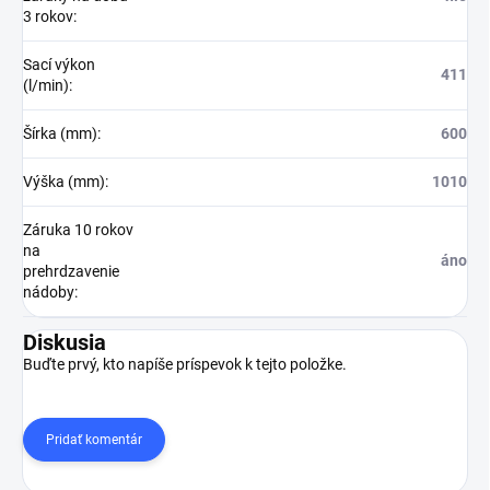
3 rokov
:
Sací výkon
411
(l/min)
:
Šírka (mm)
:
600
Výška (mm)
:
1010
Záruka 10 rokov
na
áno
prehrdzavenie
nádoby
:
Diskusia
Buďte prvý, kto napíše príspevok k tejto položke.
Pridať komentár