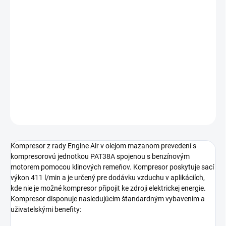
cena:
piestový kompresor s benzínovým motorem s výstupným
tlakom 10 bar určený pre nasazení ve stavebnictví,
zemědělství a v mobilnéch službách. Mobilné prevedenie
nezávislé na zdroji elektrické energie s príkonom motora
3,5 kW a s tlakovou nádobou s objemom 200 litrov.
DETAILNÉ INFORMÁCIE
OPÝTAŤ SA
STRÁŽIŤ
Kompresor z rady Engine Air v olejom mazanom prevedení s
kompresorovú jednotkou PAT38A spojenou s benzínovým
motorem pomocou klinových remeňov. Kompresor poskytuje sací
výkon 411 l/min a je určený pre dodávku vzduchu v aplikáciích,
kde nie je možné kompresor připojit ke zdroji elektrickej energie.
Kompresor disponuje nasledujúcim štandardným vybavením a
uživatelskými benefity: