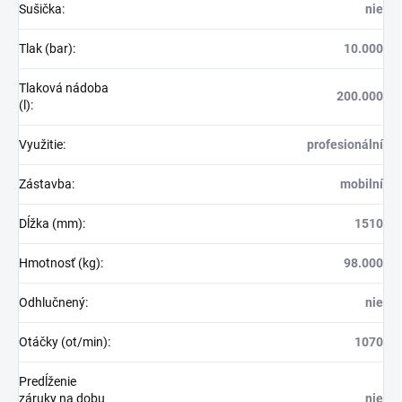
Sušička
:
nie
Tlak (bar)
:
10.000
Tlaková nádoba
200.000
(l)
:
Využitie
:
profesionální
Zástavba
:
mobilní
Dĺžka (mm)
:
1510
Hmotnosť (kg)
:
98.000
Odhlučnený
:
nie
Otáčky (ot/min)
:
1070
Predĺženie
záruky na dobu
nie