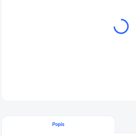
cena
pie
výs
stav
Mob
zdro
dvo
DETA
Popis