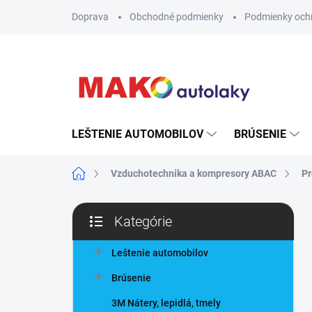
Prejsť
Doprava
Obchodné podmienky
Podmienky och
na
obsah
LEŠTENIE AUTOMOBILOV
BRÚSENIE
Domov
Vzduchotechnika a kompresory ABAC
Pr
B
Kategórie
o
Preskočiť
č
kategórie
n
Leštenie automobilov
ý
Brúsenie
p
a
3M Nátery, lepidlá, tmely