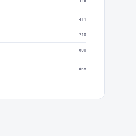
nie
411
710
800
áno