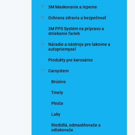
n
3M Maskovanie a lepenie
e
l
Ochrana zdravia a bezpečnosť
3M PPS Systém na prípravu a
striekanie farieb
Náradie a nástroje pre lakovne a
autopriemysel
Produkty pre karosárne
Carsystem
Brúsiva
Tmely
Plniče
Laky
Riedidlá, odmastňovače a
odlakovače