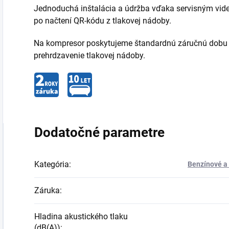
Jednoduchá inštalácia a údržba vďaka servisným vi
po načtení QR-kódu z tlakovej nádoby.
Na kompresor poskytujeme štandardnú záručnú dobu 2
prehrdzavenie tlakovej nádoby.
Dodatočné parametre
Kategória
:
Benzínové a 
Záruka
:
Hladina akustického tlaku
(dB(A))
: