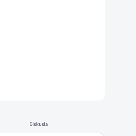
:
stový kompresor s benzínovým motorem s
tupným tlakom 10 bar určený pre nasazení ve
ebnictví, zemědělství a v mobilnéch službách.
ilné prevedenie s ochranným rámem nezávislé na
ji elektrické energie s príkonom motora 3,5 kW a s
ma tlakovými nádobami s objemom 2x 11 litrov.
ILNÉ INFORMÁCIE
OPÝTAŤ SA
STRÁŽIŤ
Diskusia