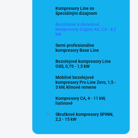
Kompresory Line so
špeciálným dizajnom
Benzínové a dieselové
kompresory Engine Air, 2,6 - 8,2
kW
Semi-profesionálne
kompresory Base Line
Bezolejové kompresory Line
OSS, 0,75 - 1,5 kW
Mobilné bezolejové
kompresory Pro Line Zero, 1,5 -
3 kW, klinové remene
Kompresory CA, 4 - 11 kW,
liatinové
Skrutkové kompresory SPINN,
2,2 - 15 kW