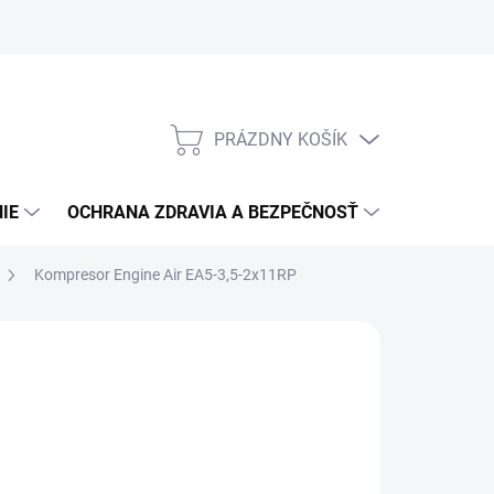
PRÁZDNY KOŠÍK
NÁKUPNÝ
KOŠÍK
IE
OCHRANA ZDRAVIA A BEZPEČNOSŤ
3M PPS S
Kompresor Engine Air EA5-3,5-2x11RP
:
ABAC
3 131,94
/ ks
546,29 bez DPH
otková
 DOTAZ