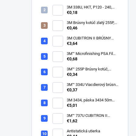
3M 338U, HKT, P120 - 240,
150mm
€0,18
3M Brúsny kotúč zlatý 255P,
suchý zips, 15 dier, v
€0,46
zrnitostiach od P80 do P600,
150 mm
3M CUBITRON II BRÚSNY
PÁSIK, 10 X 330 MM
€3,64
3M™ Microfinishing PSA Film
Disc 268L, 9 Mic 3MIL, 37 mm
€0,68
x NH
3M™ 255P Brúsny kotúč,
suchý zips, bez dier, 75mm
€0,34
3M™ 334U Viacdierový brúsny
kotúč Purple 75mm
€0,37
3M 3434, páska 3434 50m
modrá
€5,01
3M™ 737U CUBITRON II
VIACDIEROVÝ BRÚSNY
€1,62
HÁROK, SUCHÝ ZIPS, 70 X
396 MM
Antistatická utierka