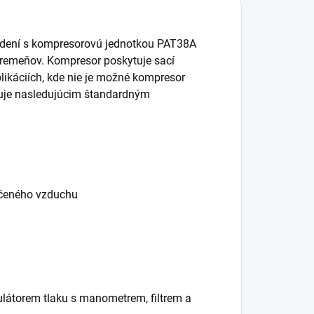
edení s kompresorovú jednotkou PAT38A
emeňov. Kompresor poskytuje sací
likáciích, kde nie je možné kompresor
ponuje nasledujúcim štandardným
ačeného vzduchu
ulátorem tlaku s manometrem, filtrem a