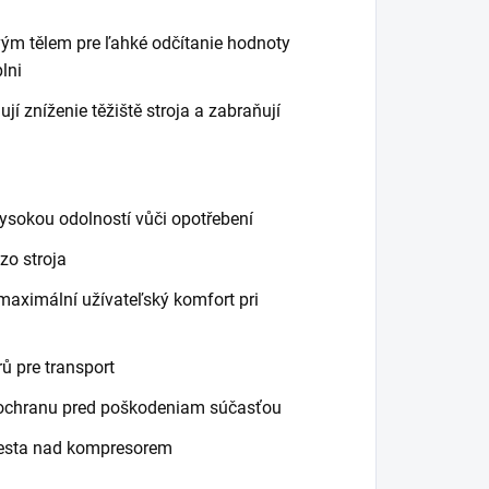
m tělem pre ľahké odčítanie hodnoty
lni
í zníženie těžiště stroja a zabraňují
ysokou odolností vůči opotřebení
zo stroja
aximální užívateľský komfort pri
ů pre transport
 ochranu pred poškodeniam súčasťou
miesta nad kompresorem