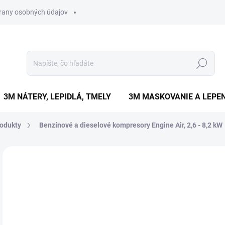
rany osobných údajov
Hľadať
3M NÁTERY, LEPIDLÁ, TMELY
3M MASKOVANIE A LEPEN
odukty
Benzínové a dieselové kompresory Engine Air, 2,6 - 8,2 kW
Neohodnotené
Podrobnosti hodnotenia
ZNAČKA
€
€2 
Jedn
NA