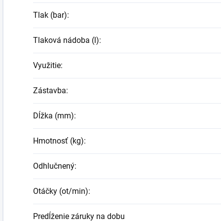
Tlak (bar)
:
Tlaková nádoba (l)
:
Využitie
:
Zástavba
:
Dĺžka (mm)
:
Hmotnosť (kg)
:
Odhlučnený
:
Otáčky (ot/min)
:
Predĺženie záruky na dobu