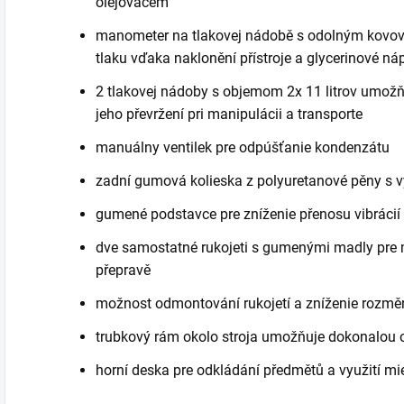
olejovačem
manometer na tlakovej nádobě s odolným kovový
tlaku vďaka naklonění přístroje a glycerinové náp
2 tlakovej nádoby s objemom 2x 11 litrov umožňuj
jeho převržení pri manipulácii a transporte
manuálny ventilek pre odpúšťanie kondenzátu
zadní gumová kolieska z polyuretanové pěny s v
gumené podstavce pre zníženie přenosu vibrácií 
dve samostatné rukojeti s gumenými madly pre m
přepravě
možnost odmontování rukojetí a zníženie rozměr
trubkový rám okolo stroja umožňuje dokonalou
horní deska pre odkládání předmětů a využití 