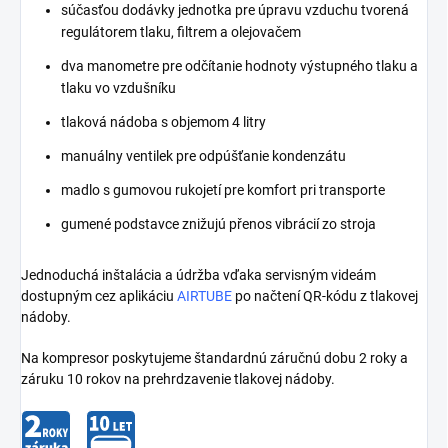
súčasťou dodávky jednotka pre úpravu vzduchu tvorená
regulátorem tlaku, filtrem a olejovačem
dva manometre pre odčítanie hodnoty výstupného tlaku a
tlaku vo vzdušníku
tlaková nádoba s objemom 4 litry
manuálny ventilek pre odpúšťanie kondenzátu
madlo s gumovou rukojetí pre komfort pri transporte
gumené podstavce znižujú přenos vibrácií zo stroja
Jednoduchá inštalácia a údržba vďaka servisným videám
dostupným cez aplikáciu
AIRTUBE
po načtení QR-kódu z tlakovej
nádoby.
Na kompresor poskytujeme štandardnú záručnú dobu 2 roky a
záruku 10 rokov na prehrdzavenie tlakovej nádoby.