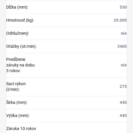
Dĺžka (mm)
:
530
Hmotnosť (kg)
:
29.000
Odhlučnený
:
nie
Otáčky (ot/min)
:
3400
Predĺženie
záruky na dobu
nie
3 rokov
:
Sací výkon
275
(l/min)
:
Šírka (mm)
:
440
Výška (mm)
:
440
Záruka 10 rokov