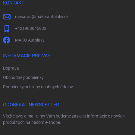
i
KONTAKT
e
mesaros
@
mako-autolaky.sk
+421908046933
MAKO Autolaky
INFORMÁCIE PRE VÁS
Doprava
Obchodné podmienky
Podmienky ochrany osobných údajov
ODOBERAŤ NEWSLETTER
Vložte svoj e-mail a my Vám budeme zasielať informácie o nových
produktoch na našom e-shope.