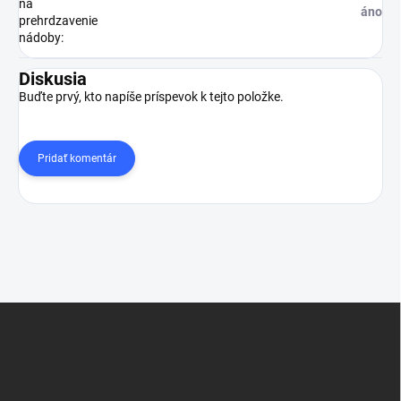
na
áno
prehrdzavenie
nádoby
:
Diskusia
Buďte prvý, kto napíše príspevok k tejto položke.
Pridať komentár
Z
á
p
ä
t