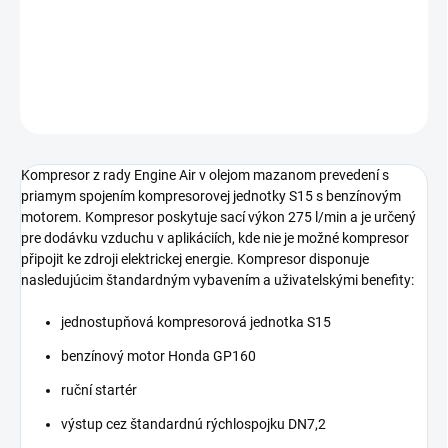
objemom 4 litry.
DETAILNÉ INFORMÁCIE
OPÝTAŤ SA
STRÁŽIŤ
Kompresor z rady Engine Air v olejom mazanom prevedení s
priamym spojením kompresorovej jednotky S15 s benzínovým
motorem. Kompresor poskytuje sací výkon 275 l/min a je určený
pre dodávku vzduchu v aplikáciích, kde nie je možné kompresor
připojit ke zdroji elektrickej energie. Kompresor disponuje
nasledujúcim štandardným vybavením a uživatelskými benefity:
jednostupňová kompresorová jednotka S15
benzínový motor Honda GP160
ruční startér
výstup cez štandardnú rýchlospojku DN7,2