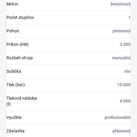
Motor
:
benzínový
Počet stupňov
:
1
Pohon
:
přenosný
Príkon (kW)
:
3.500
Rozbeh stroja
:
manuální
Sušička
:
nie
Tlak (bar)
:
10.000
Tlaková nádoba
4.000
(l)
:
Využitie
:
profesionální
Zástavba
:
přenosný