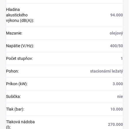
Hladina
akustického
94.000
výkonu (dB(A))
:
Mazanie
:
olejový
Napätie (V/Hz)
:
400/50
Počet stupňov
:
1
Pohon
:
stacionární ležatý
Príkon (kW)
:
3.000
Sušička
:
nie
Tlak (bar)
:
10.000
Tlaková nádoba
270.000
(l)
: