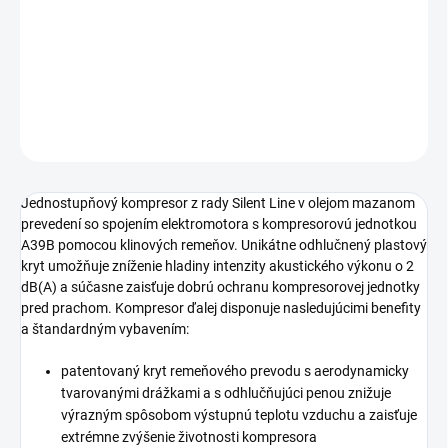
príkonom motora 3 kW a s tlakovou nádobou s objemom
270 litrov.
DETAILNÉ INFORMÁCIE
OPÝTAŤ SA
STRÁŽIŤ
Jednostupňový kompresor z rady Silent Line v olejom mazanom
prevedení so spojením elektromotora s kompresorovú jednotkou
A39B pomocou klinových remeňov. Unikátne odhlučnený plastový
kryt umožňuje zníženie hladiny intenzity akustického výkonu o 2
dB(A) a súčasne zaisťuje dobrú ochranu kompresorovej jednotky
pred prachom. Kompresor ďalej disponuje nasledujúcimi benefity
a štandardným vybavením:
patentovaný kryt remeňového prevodu s aerodynamicky
tvarovanými drážkami a s odhlučňujúci penou znižuje
výrazným spôsobom výstupnú teplotu vzduchu a zaisťuje
extrémne zvýšenie životnosti kompresora