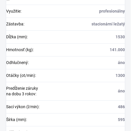
Využitie
:
profesionálny
Zástavba
:
stacionární ležatý
Dĺžka (mm)
:
1530
Hmotnosť (kg)
:
141.000
Odhlučnený
:
áno
Otáčky (ot/min)
:
1300
Predĺženie záruky
áno
na dobu 3 rokov
:
Sací výkon (l/min)
:
486
Šírka (mm)
:
595