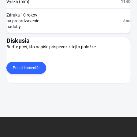
Výška (mm)
:
1140
Záruka 10 rokov
na prehrdzavenie
áno
nádoby
:
Diskusia
Buďte prvý, kto napíše príspevok k tejto položke.
Pridať komentár
Z
á
p