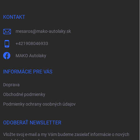
ä
t
i
KONTAKT
e
mesaros
@
mako-autolaky.sk
+421908046933
MAKO Autolaky
INFORMÁCIE PRE VÁS
Doprava
Obchodné podmienky
Podmienky ochrany osobných údajov
ODOBERAŤ NEWSLETTER
Vložte svoj e-mail a my Vám budeme zasielať informácie o nových