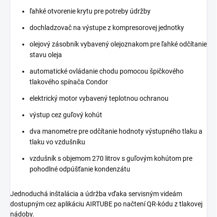
ľahké otvorenie krytu pre potreby údržby
dochladzovač na výstupe z kompresorovej jednotky
olejový zásobník vybavený olejoznakom pre ľahké odčítanie
stavu oleja
automatické ovládanie chodu pomocou špičkového
tlakového spínača Condor
elektrický motor vybavený teplotnou ochranou
výstup cez guľový kohút
dva manometre pre odčítanie hodnoty výstupného tlaku a
tlaku vo vzdušníku
vzdušník s objemom 270 litrov s guľovým kohútom pre
pohodlné odpúšťanie kondenzátu
Jednoduchá inštalácia a údržba vďaka servisným videám
dostupným cez aplikáciu AIRTUBE po načtení QR-kódu z tlakovej
nádoby.