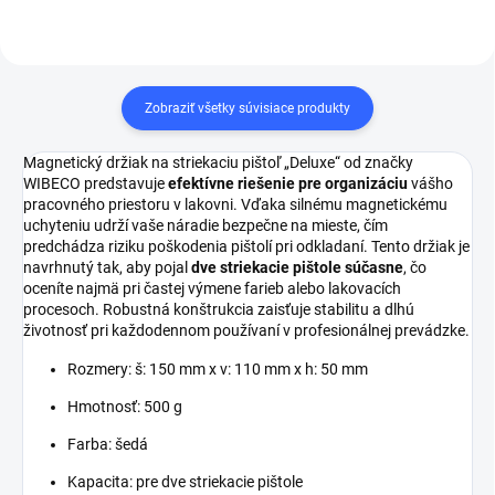
manipuláciu s papierom
priamo v lakovni a
udržuje poriadok na
Zobraziť všetky súvisiace produkty
pracovisku.
Magnetický držiak na striekaciu pištoľ „Deluxe“ od značky
WIBECO predstavuje
efektívne riešenie pre organizáciu
vášho
pracovného priestoru v lakovni. Vďaka silnému magnetickému
uchyteniu udrží vaše náradie bezpečne na mieste, čím
predchádza riziku poškodenia pištolí pri odkladaní. Tento držiak je
navrhnutý tak, aby pojal
dve striekacie pištole súčasne
, čo
oceníte najmä pri častej výmene farieb alebo lakovacích
procesoch. Robustná konštrukcia zaisťuje stabilitu a dlhú
životnosť pri každodennom používaní v profesionálnej prevádzke.
Rozmery: š: 150 mm x v: 110 mm x h: 50 mm
Hmotnosť: 500 g
Farba: šedá
Kapacita: pre dve striekacie pištole