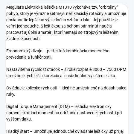
Meguiar's Elektrická leštička MT310 vykonáva tzv. "orbitálny"
pohyb, ktorý je výrazne šetrnejší než klasický rotačný a umožňuje
dosiahnutie lepšieho výsledného vzhľadu laku. Jej použitie je
veľmi jednoduché. S leštičkou sa behom pár minút naučia
pracovať aj úplní amatéri, ktorí nemajú so strojovým leštením
žiadne skúsenosti.
Ergonomický dizajn – perfektná kombinácia moderného
prevedenia a funkčnosti.
Nastaviteľná rýchlosť otáčok – široké rozpätie 3000 – 7500 OPM
umožňuje rýchlejšiu korekciu a lepšie finálne vyleštenie laku.
Ovládacie koliesko rýchlosti – ideálne umiestnené na dosah palca
ruky.
Digital Torque Management (DTM) – leštička elektronicky
upravuje krútiaci moment na udržanie nastavenej rýchlosti i pri
vyššom tlaku.
Hladký štart – umožňuje jednoduché ovládanie leštičky už pri jej