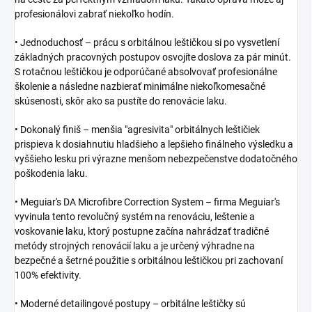
profesionálovi zabrať niekoľko hodín.
• Jednoduchosť – prácu s orbitálnou leštičkou si po vysvetlení
základných pracovných postupov osvojíte doslova za pár minút.
S rotačnou leštičkou je odporúčané absolvovať profesionálne
školenie a následne nazbierať minimálne niekoľkomesačné
skúsenosti, skôr ako sa pustíte do renovácie laku.
• Dokonalý finiš – menšia "agresivita" orbitálnych leštičiek
prispieva k dosiahnutiu hladšieho a lepšieho finálneho výsledku a
vyššieho lesku pri výrazne menšom nebezpečenstve dodatočného
poškodenia laku.
• Meguiar's DA Microfibre Correction System – firma Meguiar's
vyvinula tento revolučný systém na renováciu, leštenie a
voskovanie laku, ktorý postupne začína nahrádzať tradičné
metódy strojných renovácií laku a je určený výhradne na
bezpečné a šetrné použitie s orbitálnou leštičkou pri zachovaní
100% efektivity.
• Moderné detailingové postupy – orbitálne leštičky sú