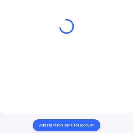
(13 KS)
(10 KS)
3M 51815 PERFECT-IT
3M 09375 Leštiaca pasta
Fast Cut Plus Extreme
Fine Compound 1l
€78,47
€56,96
€63,80 bez DPH
€46,31 bez DPH
Do košíka
Do košíka
3M™ Perfect-It™ Fast Cut
3M 09375 Leštiaca pasta
Plus Extreme je brúsna
Fine Compound 1l jemná, na
pasta na rýchle brúsenie,
karosérie automobilov
ktorá je určená na
odstraňovanie škrabancov
po brúsení.
Zobraziť všetky súvisiace produkty