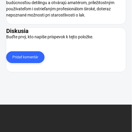
budúcnosťou detilingu a otvárajú amatérom, príležitostným
používateľom i ostrieľaným profesionálom široké, doteraz
nepoznané možnosti pri starostlivosti o lak.
Diskusia
Buďte prvý, kto napíše príspevok k tejto položke.
Pridať komentár
Z
á
p
ä