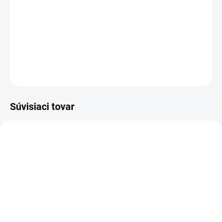
pohyb, ktorý je výrazne šetrnejší než klasický rotačný a
umožňuje dosiahnutie lepšieho výsledného vzhľadu laku. Jej
použitie je veľmi jednoduché. S leštičkou sa behom pár minút
naučia pracovať aj úplní amatéri, ktorí nemajú so strojovým
leštením žiadne skúsenosti
DETAILNÉ INFORMÁCIE
OPÝTAŤ SA
STRÁŽIŤ
Súvisiaci tovar
1 L
1 L
SKLADOM
SKLADOM