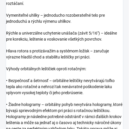
roztáčaní.
Vymeniteľné uhlíky – jednoducho rozoberateľné telo pre
jednoduchú a rýchlu výmenu uhlíkov.
Rýchle a univerzálne uchytenie unášača (závit 5/16") – ideálne
pre korekciu, leštenie a voskovanie všetkých povrchov.
Hlava rotora s protizávažím a systémom ložísk – zaručuje
výrazne hladší chod a stabilitu leštičky pri práci.
Výhody orbitálnych leštičiek oproti rotačným:
• Bezpečnosť a šetrnosť – orbitálne leštičky nevytvárajú toľko
tepla ako rotačné a nehrozí tak nenávratné poškodenie laku
vplyvom vysokej teploty či jeho prebrúsenie.
• Žiadne hologramy – orbitálny pohyb nevytvára hologramy, ktoré
bývajú sprievodným efektom pri práci s rotačnou leštičkou.
Hologramy je následne potrebné odstrániť v rámci ďalších krokov
leštenia a môže sa jednať aj o časovo aj technicky náročné úkony
na ceste za perfektným vzhľadom laku. Takáto oprava môže aj