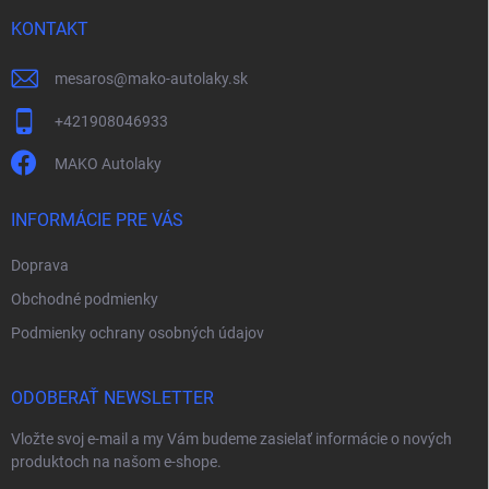
t
i
KONTAKT
e
mesaros
@
mako-autolaky.sk
+421908046933
MAKO Autolaky
INFORMÁCIE PRE VÁS
Doprava
Obchodné podmienky
Podmienky ochrany osobných údajov
ODOBERAŤ NEWSLETTER
Vložte svoj e-mail a my Vám budeme zasielať informácie o nových
produktoch na našom e-shope.