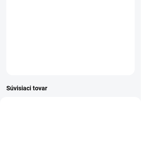
−
+
Pridať do košíka
Táto vysoko kvalitná mini excentrická brúska s kotúčom
s priemerom 75 mm je ideálna na použitie v
automobilovom priemysle a pri spracovaní dreva.
DETAILNÉ INFORMÁCIE
OPÝTAŤ SA
STRÁŽIŤ
Súvisiaci tovar
Ø 75MM