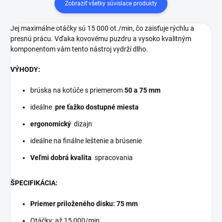
Zobraziť všetky súvisiace produkty
Jej maximálne otáčky sú 15 000 ot./min, čo zaisťuje rýchlu a
presnú prácu. Vďaka kovovému puzdru a vysoko kvalitným
komponentom vám tento nástroj vydrží dlho.
VÝHODY:
brúska na kotúče s priemerom
50 a 75 mm
ideálne
pre ťažko dostupné miesta
ergonomický
dizajn
ideálne na finálne leštenie a brúsenie
Veľmi dobrá kvalita
spracovania
ŠPECIFIKÁCIA:
Priemer priloženého disku: 75 mm
Otáčky: až 15 000/min