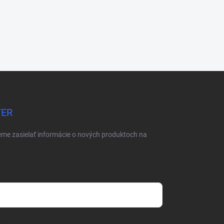
TER
eme zasielať informácie o nových produktoch na
mienkami ochrany osobných údajov