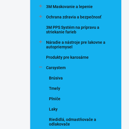
n
3M Maskovanie a lepenie
e
l
Ochrana zdravia a bezpečnosť
3M PPS Systém na prípravu a
striekanie farieb
Náradie a nástroje pre lakovne a
autopriemysel
Produkty pre karosárne
Carsystem
Brúsiva
Tmely
Plniče
Laky
Riedidlá, odmastňovače a
odlakovače