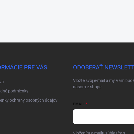
ORMÁCIE PRE VÁS
ODOBERAŤ NEWSLET
Vložte svoj e-mail a my Vám bud
va
našom e-shope.
dné podmienky
enky ochrany osobných údajov
EMAIL
Vložením e-mailu súhlasíte s
pod