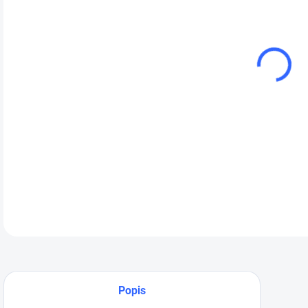
cena
Pro
tlak
Pre
0,7
umo
DETA
Popis