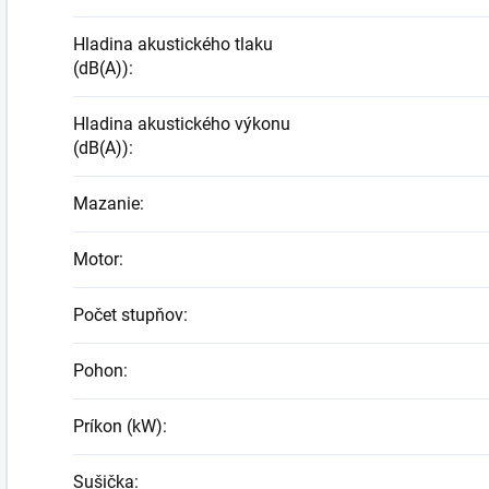
Hladina akustického tlaku
(dB(A))
:
Hladina akustického výkonu
(dB(A))
:
Mazanie
:
Motor
:
Počet stupňov
:
Pohon
:
Príkon (kW)
:
Sušička
: