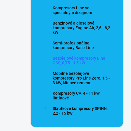
Kompresory Line so
špeciálným dizajnom
Benzínové a dieselové
kompresory Engine Air, 2,6 - 8,2
kW
Semi-profesionálne
kompresory Base Line
Bezolejové kompresory Line
OSS, 0,75 - 1,5 kW
Mobilné bezolejové
kompresory Pro Line Zero, 1,5 -
3 kW, klinové remene
Kompresory CA, 4 - 11 kW,
liatinové
Skrutkové kompresory SPINN,
2,2 - 15 kW