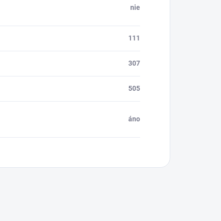
nie
111
307
505
áno