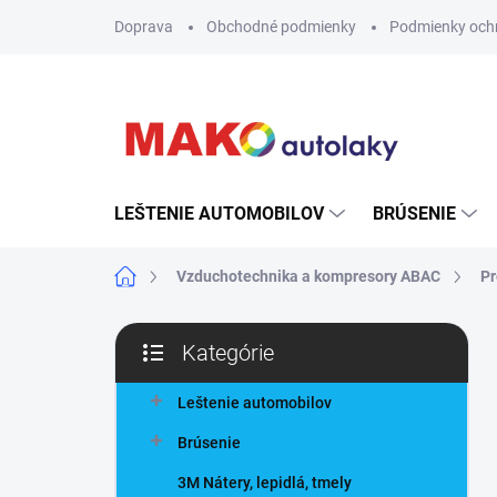
Prejsť
Doprava
Obchodné podmienky
Podmienky och
na
obsah
LEŠTENIE AUTOMOBILOV
BRÚSENIE
Domov
Vzduchotechnika a kompresory ABAC
Pr
B
Kategórie
o
Preskočiť
č
kategórie
n
Leštenie automobilov
ý
Brúsenie
p
a
3M Nátery, lepidlá, tmely