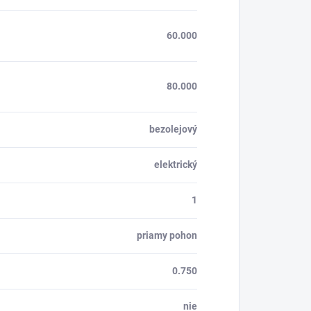
60.000
80.000
bezolejový
elektrický
1
priamy pohon
0.750
nie