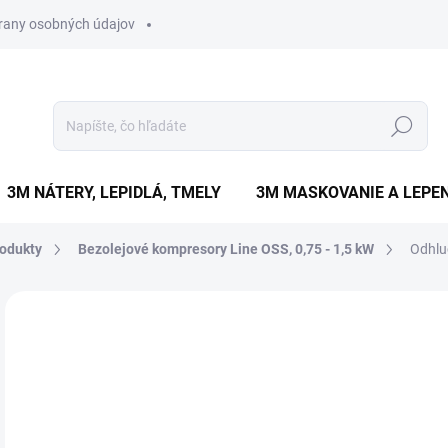
rany osobných údajov
Hľadať
3M NÁTERY, LEPIDLÁ, TMELY
3M MASKOVANIE A LEPEN
odukty
Bezolejové kompresory Line OSS, 0,75 - 1,5 kW
Odhlu
Neohodnotené
Podrobnosti hodnotenia
ZNAČKA
€
€25
Jedn
SK