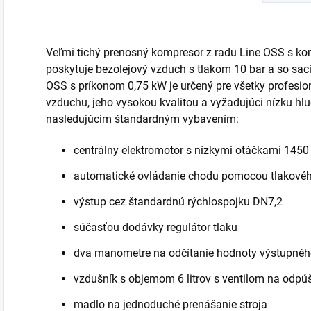
Veľmi tichý prenosný kompresor z radu Line OSS s 
poskytuje bezolejový vzduch s tlakom 10 bar a so sa
OSS s príkonom 0,75 kW je určený pre všetky profesi
vzduchu, jeho vysokou kvalitou a vyžadujúci nízku hl
nasledujúcim štandardným vybavením:
centrálny elektromotor s nízkymi otáčkami 1450
automatické ovládanie chodu pomocou tlakové
výstup cez štandardnú rýchlospojku DN7,2
súčasťou dodávky regulátor tlaku
dva manometre na odčítanie hodnoty výstupného
vzdušník s objemom 6 litrov s ventilom na odpú
madlo na jednoduché prenášanie stroja