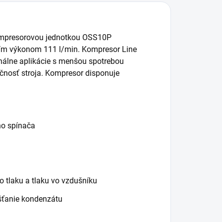
kompresorovou jednotkou OSS10P
cím výkonom 111 l/min. Kompresor Line
onálne aplikácie s menšou spotrebou
učnosť stroja. Kompresor disponuje
ho spínača
 tlaku a tlaku vo vzdušníku
šťanie kondenzátu