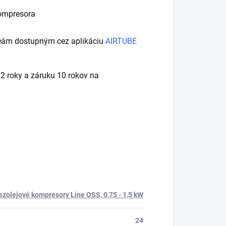
kompresora
deám dostupným cez aplikáciu
AIRTUBE
 roky a záruku 10 rokov na
ezolejové kompresory Line OSS, 0,75 - 1,5 kW
24