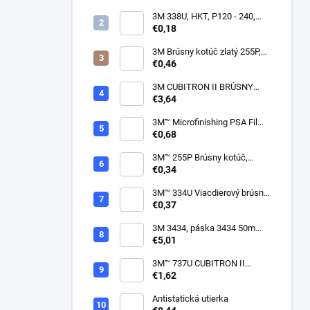
3M 338U, HKT, P120 - 240,
150mm
€0,18
3M Brúsny kotúč zlatý 255P,
suchý zips, 15 dier, v
€0,46
zrnitostiach od P80 do P600,
150 mm
3M CUBITRON II BRÚSNY
PÁSIK, 10 X 330 MM
€3,64
3M™ Microfinishing PSA Film
Disc 268L, 9 Mic 3MIL, 37 mm
€0,68
x NH
3M™ 255P Brúsny kotúč,
suchý zips, bez dier, 75mm
€0,34
3M™ 334U Viacdierový brúsny
kotúč Purple 75mm
€0,37
3M 3434, páska 3434 50m
modrá
€5,01
3M™ 737U CUBITRON II
VIACDIEROVÝ BRÚSNY
€1,62
HÁROK, SUCHÝ ZIPS, 70 X
396 MM
Antistatická utierka