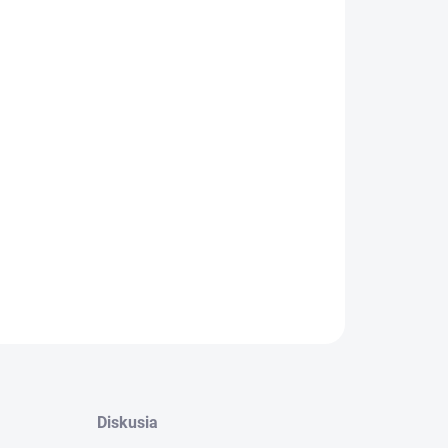
:
−
+
Pridať do košíka
fesionálny odhlučnený kompresor s výstupným
om 10 bar vhodný na profesionálne aplikácie.
nosné bezolejové prevedenie s príkonom motora
5 kW, tlaková nádoba s objemom 6 litrov s madlom
žňujúcim ľahký transport kompresora.
ILNÉ INFORMÁCIE
OPÝTAŤ SA
STRÁŽIŤ
Diskusia