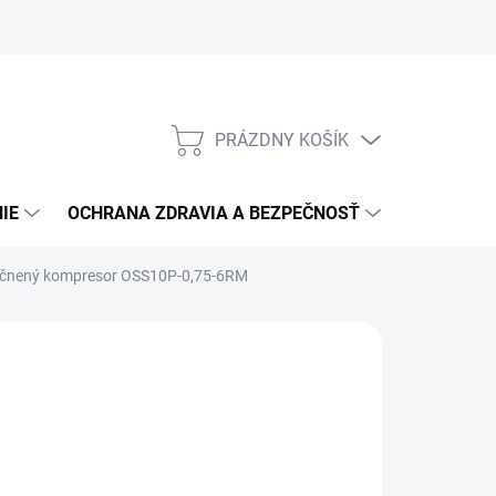
PRÁZDNY KOŠÍK
NÁKUPNÝ
KOŠÍK
IE
OCHRANA ZDRAVIA A BEZPEČNOSŤ
3M PPS S
čnený kompresor OSS10P-0,75-6RM
:
ABAC
307,62
/ ks
0,10 bez DPH
otková
LADOM
(2 KS)