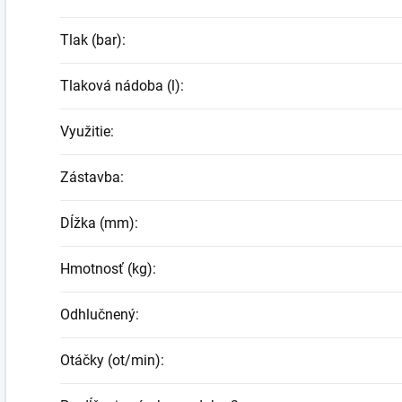
Tlak (bar)
:
Tlaková nádoba (l)
:
Využitie
:
Zástavba
:
Dĺžka (mm)
:
Hmotnosť (kg)
:
Odhlučnený
:
Otáčky (ot/min)
: